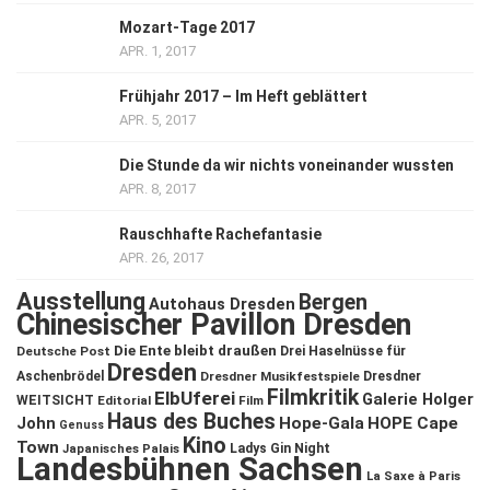
Mozart-Tage 2017
APR. 1, 2017
Frühjahr 2017 – Im Heft geblättert
APR. 5, 2017
Die Stunde da wir nichts voneinander wussten
APR. 8, 2017
Rauschhafte Rachefantasie
APR. 26, 2017
Ausstellung
Bergen
Autohaus Dresden
Chinesischer Pavillon Dresden
Die Ente bleibt draußen
Deutsche Post
Drei Haselnüsse für
Dresden
Aschenbrödel
Dresdner Musikfestspiele
Dresdner
Filmkritik
ElbUferei
Galerie Holger
WEITSICHT
Editorial
Film
Haus des Buches
John
Hope-Gala
HOPE Cape
Genuss
Kino
Town
Ladys Gin Night
Japanisches Palais
Landesbühnen Sachsen
La Saxe à Paris