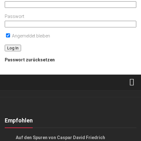
Passwort
Angemeldet bleiben
Passwort zurücksetzen
Verkaufsstellen
Abonnement
Kontakt, Impressum
Empfohlen
Datenschutzerklärung
AUSFLUG & REISE
Auf den Spuren von Caspar David Friedrich