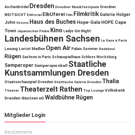
Dresden
Aschenbrödel
Dresdner Musikfestspiele
Dresdner
Filmkritik
ElbUferei
Galerie Holger
WEITSICHT
Editorial
Film
Haus des Buches
John
Hope-Gala
HOPE Cape
Genuss
Kino
Town
Ladys Gin Night
Japanisches Palais
Landesbühnen Sachsen
La Saxe à Paris
Open Air
Lesung
Loriot
Meißen
Palais Sommer
Radebeul
Rügen
Schauspielhaus
Sachsen in Paris
Schloss Moritzburg
Staatliche
Semperoper
Semperopernball
Kunstsammlungen Dresden
Thalia
Staatsschauspiel Dresden
Städtische Galerie Dresden
Theaterzelt Rathen
Volksbank
Theater
Top Lounge
Waldbühne Rügen
Dresden-Bautzen eG
Mitglieder Login
Benutzername