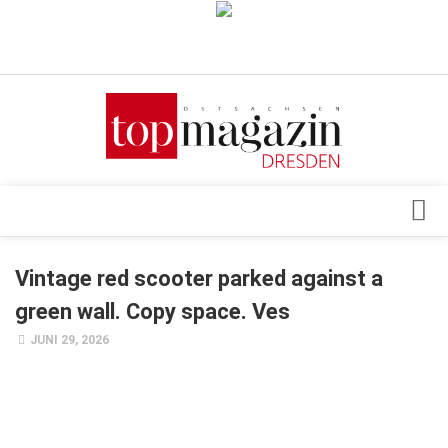
Verkaufsstellen
Abonnement
Kontakt, Impressum
Datenschutzerklärung
AGB
Architektur & Design
Vintage red scooter parked against a
Top Gesundheitsforum Dresden / Ostsachsen
Events
green wall. Copy space. Ves
Mediadaten
Genuss
JUNI 29, 2026
Geschäft
gesund & schön
Gesellschaft