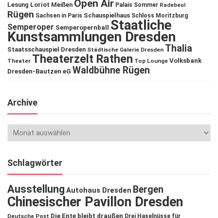
Open Air
Lesung
Loriot
Meißen
Palais Sommer
Radebeul
Rügen
Schauspielhaus
Sachsen in Paris
Schloss Moritzburg
Staatliche
Semperoper
Semperopernball
Kunstsammlungen Dresden
Thalia
Staatsschauspiel Dresden
Städtische Galerie Dresden
Theaterzelt Rathen
Volksbank
Theater
Top Lounge
Waldbühne Rügen
Dresden-Bautzen eG
Archive
Schlagwörter
Ausstellung
Bergen
Autohaus Dresden
Chinesischer Pavillon Dresden
Die Ente bleibt draußen
Deutsche Post
Drei Haselnüsse für