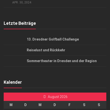
AGB
APR. 30, 2024
Top Gesundheitsforum Dresden / Ostsachsen
Mediadaten
Letzte Beiträge
13. Dresdner Golfball Challenge
Reiselust und Rückkehr
Sommertheater in Dresden und der Region
Kalender
August 2026
M
D
M
D
F
S
S