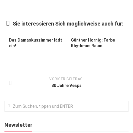
Kunst & Kultur
Lifestyle
Sie interessieren Sich möglichweise auch für:
Ausflug & Reise
Das Damaskuszimmer lädt
Günther Hornig: Farbe
Podcast
ein!
Rhythmus Raum
Top Branchen
SACHSEN IN PARIS
VORIGER BEITRAG:
80 Jahre Vespa
Newsletter