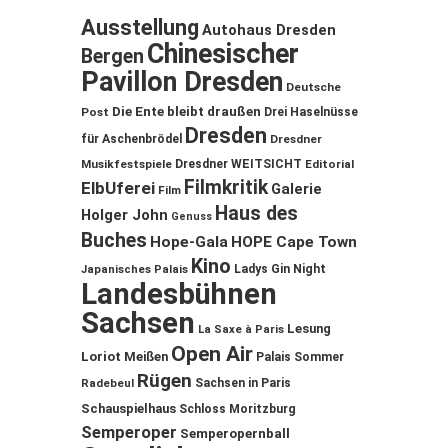
Ausstellung
Autohaus Dresden
Chinesischer
Bergen
Pavillon Dresden
Deutsche
Die Ente bleibt draußen
Post
Drei Haselnüsse
Dresden
für Aschenbrödel
Dresdner
Musikfestspiele
Dresdner WEITSICHT
Editorial
Filmkritik
ElbUferei
Galerie
Film
Haus des
Holger John
Genuss
Buches
Hope-Gala
HOPE Cape Town
Kino
Ladys Gin Night
Japanisches Palais
Landesbühnen
Sachsen
Lesung
La Saxe à Paris
Open Air
Loriot
Meißen
Palais Sommer
Rügen
Sachsen in Paris
Radebeul
Schauspielhaus
Schloss Moritzburg
Semperoper
Semperopernball