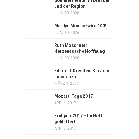
Sommertheater in Dresden
und der Region
JUNI 30, 2026
Marilyn Monroe wird 100!
JUNI 29, 2026
Ruth Moschner:
Herzenssache Hoffnung
JUNI 29, 2026
Filmfest Dresden: Kurz und
substanziell
MÄRZ 4, 2017
Mozart-Tage 2017
APR. 1, 2017
Frühjahr 2017 – Im Heft
geblättert
APR. 5, 2017