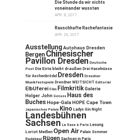
Die Stunde da wir nichts
voneinander wussten
APR. 8, 2017
Rauschhafte Rachefantasie
APR. 26, 2017
Ausstellung
Autohaus Dresden
Chinesischer
Bergen
Pavillon Dresden
Deutsche
Die Ente bleibt draußen
Post
Drei Haselnüsse
Dresden
für Aschenbrödel
Dresdner
Musikfestspiele
Dresdner WEITSICHT
Editorial
Filmkritik
ElbUferei
Galerie
Film
Haus des
Holger John
Genuss
Buches
Hope-Gala
HOPE Cape Town
Kino
Ladys Gin Night
Japanisches Palais
Landesbühnen
Sachsen
Lesung
La Saxe à Paris
Open Air
Loriot
Meißen
Palais Sommer
Rügen
Sachsen in Paris
Radebeul