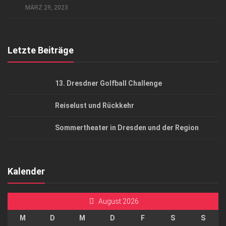
AGB
MÄRZ 29, 2023
Top Gesundheitsforum Dresden / Ostsachsen
Mediadaten
Letzte Beiträge
13. Dresdner Golfball Challenge
Reiselust und Rückkehr
Sommertheater in Dresden und der Region
Kalender
August 2026
M
D
M
D
F
S
S