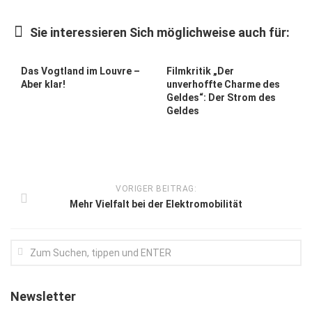
Kunst & Kultur
Sie interessieren Sich möglichweise auch für:
Lifestyle
Ausflug & Reise
Das Vogtland im Louvre –
Filmkritik „Der
Aber klar!
unverhoffte Charme des
Podcast
Geldes“: Der Strom des
Geldes
Top Branchen
SACHSEN IN PARIS
VORIGER BEITRAG:
Mehr Vielfalt bei der Elektromobilität
Newsletter