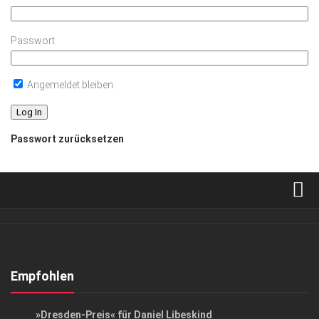
Passwort
Angemeldet bleiben
Passwort zurücksetzen
Verkaufsstellen
Abonnement
Kontakt, Impressum
Empfohlen
Datenschutzerklärung
GESELLSCHAFT
»Dresden-Preis« für Daniel Libeskind