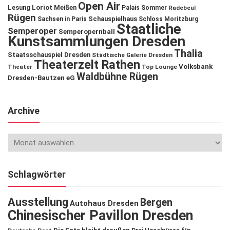
Open Air
Lesung
Loriot
Meißen
Palais Sommer
Radebeul
Rügen
Schauspielhaus
Sachsen in Paris
Schloss Moritzburg
Staatliche
Semperoper
Semperopernball
Kunstsammlungen Dresden
Thalia
Staatsschauspiel Dresden
Städtische Galerie Dresden
Theaterzelt Rathen
Volksbank
Theater
Top Lounge
Waldbühne Rügen
Dresden-Bautzen eG
Archive
Schlagwörter
Ausstellung
Bergen
Autohaus Dresden
Chinesischer Pavillon Dresden