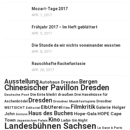
Mozart-Tage 2017
APR. 1, 2017
Frühjahr 2017 – Im Heft geblättert
APR. 5, 2017
Die Stunde da wir nichts voneinander wussten
APR. 8, 2017
Rauschhafte Rachefantasie
APR. 26, 2017
Ausstellung
Bergen
Autohaus Dresden
Chinesischer Pavillon Dresden
Die Ente bleibt draußen
Deutsche Post
Drei Haselnüsse für
Dresden
Aschenbrödel
Dresdner Musikfestspiele
Dresdner
Filmkritik
ElbUferei
Galerie Holger
WEITSICHT
Editorial
Film
Haus des Buches
John
Hope-Gala
HOPE Cape
Genuss
Kino
Town
Ladys Gin Night
Japanisches Palais
Landesbühnen Sachsen
La Saxe à Paris