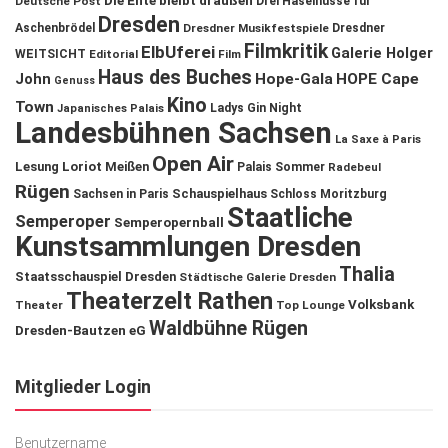
Die Ente bleibt draußen
Deutsche Post
Drei Haselnüsse für
Dresden
Aschenbrödel
Dresdner Musikfestspiele
Dresdner
Filmkritik
ElbUferei
Galerie Holger
WEITSICHT
Editorial
Film
Haus des Buches
John
Hope-Gala
HOPE Cape
Genuss
Kino
Town
Ladys Gin Night
Japanisches Palais
Landesbühnen Sachsen
La Saxe à Paris
Open Air
Lesung
Loriot
Meißen
Palais Sommer
Radebeul
Rügen
Schauspielhaus
Sachsen in Paris
Schloss Moritzburg
Staatliche
Semperoper
Semperopernball
Kunstsammlungen Dresden
Thalia
Staatsschauspiel Dresden
Städtische Galerie Dresden
Theaterzelt Rathen
Volksbank
Theater
Top Lounge
Waldbühne Rügen
Dresden-Bautzen eG
Mitglieder Login
Benutzername