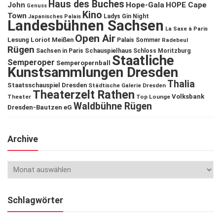
Haus des Buches
John
Hope-Gala
HOPE Cape
Genuss
Kino
Town
Ladys Gin Night
Japanisches Palais
Landesbühnen Sachsen
La Saxe à Paris
Open Air
Lesung
Loriot
Meißen
Palais Sommer
Radebeul
Rügen
Schauspielhaus
Sachsen in Paris
Schloss Moritzburg
Staatliche
Semperoper
Semperopernball
Kunstsammlungen Dresden
Thalia
Staatsschauspiel Dresden
Städtische Galerie Dresden
Theaterzelt Rathen
Volksbank
Theater
Top Lounge
Waldbühne Rügen
Dresden-Bautzen eG
Archive
Schlagwörter