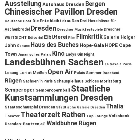
Ausstellung
Bergen
Autohaus Dresden
Chinesischer Pavillon Dresden
Die Ente bleibt draußen
Deutsche Post
Drei Haselnüsse für
Dresden
Aschenbrödel
Dresdner Musikfestspiele
Dresdner
Filmkritik
ElbUferei
Galerie Holger
WEITSICHT
Editorial
Film
Haus des Buches
John
Hope-Gala
HOPE Cape
Genuss
Kino
Town
Ladys Gin Night
Japanisches Palais
Landesbühnen Sachsen
La Saxe à Paris
Open Air
Lesung
Loriot
Meißen
Palais Sommer
Radebeul
Rügen
Schauspielhaus
Sachsen in Paris
Schloss Moritzburg
Staatliche
Semperoper
Semperopernball
Kunstsammlungen Dresden
Thalia
Staatsschauspiel Dresden
Städtische Galerie Dresden
Theaterzelt Rathen
Volksbank
Theater
Top Lounge
Waldbühne Rügen
Dresden-Bautzen eG