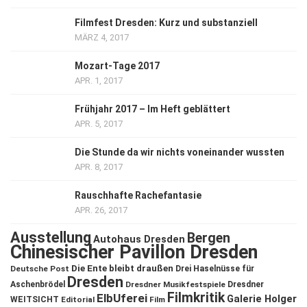
Filmfest Dresden: Kurz und substanziell
MÄRZ 4, 2017
Mozart-Tage 2017
APR. 1, 2017
Frühjahr 2017 – Im Heft geblättert
APR. 5, 2017
Die Stunde da wir nichts voneinander wussten
APR. 8, 2017
Rauschhafte Rachefantasie
APR. 26, 2017
Ausstellung
Bergen
Autohaus Dresden
Chinesischer Pavillon Dresden
Die Ente bleibt draußen
Deutsche Post
Drei Haselnüsse für
Dresden
Aschenbrödel
Dresdner Musikfestspiele
Dresdner
Filmkritik
ElbUferei
Galerie Holger
WEITSICHT
Editorial
Film