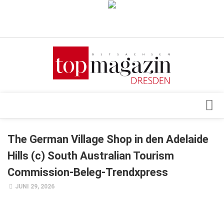
Verkaufsstellen
Abonnement
Kontakt, Impressum
Datenschutzerklärung
AGB
Architektur & Design
The German Village Shop in den Adelaide
Top Gesundheitsforum Dresden / Ostsachsen
Events
Hills (c) South Australian Tourism
Mediadaten
Genuss
Commission-Beleg-Trendxpress
Geschäft
JUNI 29, 2026
gesund & schön
Gesellschaft