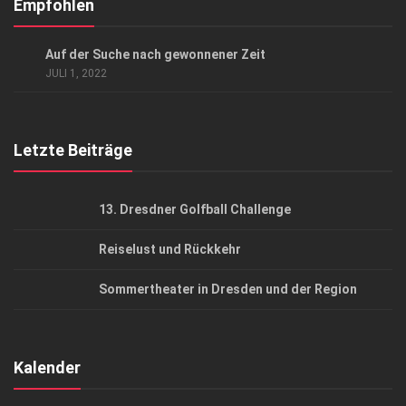
Kontakt, Impressum
Empfohlen
Datenschutzerklärung
KUNST & KULTUR
Auf der Suche nach gewonnener Zeit
AGB
JULI 1, 2022
Top Gesundheitsforum Dresden / Ostsachsen
Mediadaten
Letzte Beiträge
13. Dresdner Golfball Challenge
Reiselust und Rückkehr
Sommertheater in Dresden und der Region
Kalender