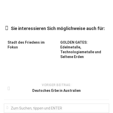
Kunst & Kultur
Lifestyle
Ausflug & Reise
Sie interessieren Sich möglichweise auch für:
Podcast
Stadt des Friedens im
GOLDEN GATES:
Top Branchen
Fokus
Edelmetalle,
Technologiemetalle und
SACHSEN IN PARIS
Seltene Erden
VORIGER BEITRAG:
Deutsches Erbe in Australien