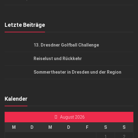
Top Gesundheitsforum Dresden / Ostsachsen
Mediadaten
Letzte Beiträge
13. Dresdner Golfball Challenge
Reiselust und Rückkehr
Sommertheater in Dresden und der Region
Kalender
August 2026
M
D
M
D
F
S
S
1
2