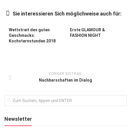
Kunst & Kultur
Sie interessieren Sich möglichweise auch für:
Lifestyle
Ausflug & Reise
Wettstreit des guten
Erste GLAMOUR &
Geschmacks:
FASHION NIGHT
Podcast
Kochsternstunden 2018
Top Branchen
SACHSEN IN PARIS
VORIGER BEITRAG:
Nachbarschaften im Dialog
Newsletter