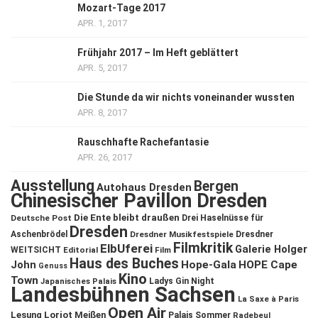
Mozart-Tage 2017
APR. 1, 2017
Frühjahr 2017 – Im Heft geblättert
APR. 5, 2017
Die Stunde da wir nichts voneinander wussten
APR. 8, 2017
Rauschhafte Rachefantasie
APR. 26, 2017
Ausstellung
Bergen
Autohaus Dresden
Chinesischer Pavillon Dresden
Die Ente bleibt draußen
Deutsche Post
Drei Haselnüsse für
Dresden
Aschenbrödel
Dresdner Musikfestspiele
Dresdner
Filmkritik
ElbUferei
Galerie Holger
WEITSICHT
Editorial
Film
Haus des Buches
John
Hope-Gala
HOPE Cape
Genuss
Kino
Town
Ladys Gin Night
Japanisches Palais
Landesbühnen Sachsen
La Saxe à Paris
Open Air
Lesung
Loriot
Meißen
Palais Sommer
Radebeul