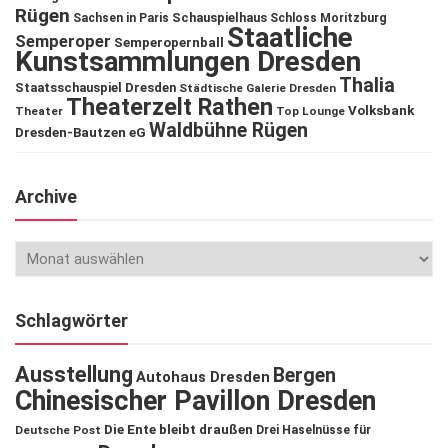
Rügen
Schauspielhaus
Sachsen in Paris
Schloss Moritzburg
Staatliche
Semperoper
Semperopernball
Kunstsammlungen Dresden
Thalia
Staatsschauspiel Dresden
Städtische Galerie Dresden
Theaterzelt Rathen
Volksbank
Theater
Top Lounge
Waldbühne Rügen
Dresden-Bautzen eG
Archive
Schlagwörter
Ausstellung
Bergen
Autohaus Dresden
Chinesischer Pavillon Dresden
Die Ente bleibt draußen
Deutsche Post
Drei Haselnüsse für