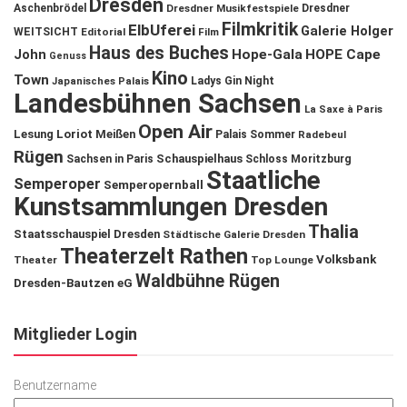
Dresden
Aschenbrödel
Dresdner Musikfestspiele
Dresdner
Filmkritik
ElbUferei
Galerie Holger
WEITSICHT
Editorial
Film
Haus des Buches
John
Hope-Gala
HOPE Cape
Genuss
Kino
Town
Ladys Gin Night
Japanisches Palais
Landesbühnen Sachsen
La Saxe à Paris
Open Air
Lesung
Loriot
Meißen
Palais Sommer
Radebeul
Rügen
Schauspielhaus
Sachsen in Paris
Schloss Moritzburg
Staatliche
Semperoper
Semperopernball
Kunstsammlungen Dresden
Thalia
Staatsschauspiel Dresden
Städtische Galerie Dresden
Theaterzelt Rathen
Volksbank
Theater
Top Lounge
Waldbühne Rügen
Dresden-Bautzen eG
Mitglieder Login
Benutzername