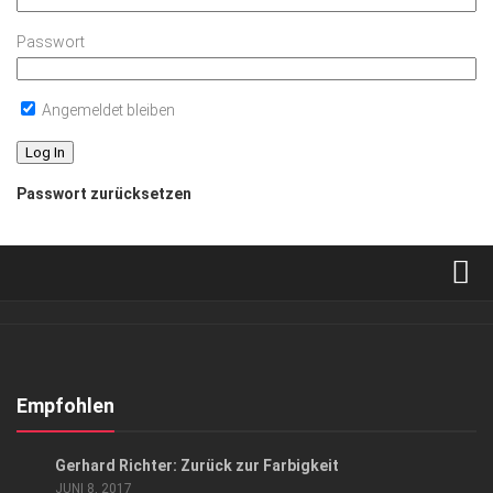
Passwort
Angemeldet bleiben
Passwort zurücksetzen
Verkaufsstellen
Abonnement
Kontakt, Impressum
Empfohlen
Datenschutzerklärung
GESELLSCHAFT
/
KUNST & KULTUR
Gerhard Richter: Zurück zur Farbigkeit
AGB
JUNI 8, 2017