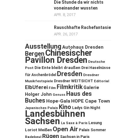
Die Stunde da wir nichts
voneinander wussten
APR. 8, 2017
Rauschhafte Rachefantasie
APR. 26, 2017
Ausstellung
Autohaus Dresden
Chinesischer
Bergen
Pavillon Dresden
Deutsche
Die Ente bleibt draußen
Post
Drei Haselnüsse
Dresden
für Aschenbrödel
Dresdner
Musikfestspiele
Dresdner WEITSICHT
Editorial
Filmkritik
ElbUferei
Galerie
Film
Haus des
Holger John
Genuss
Buches
Hope-Gala
HOPE Cape Town
Kino
Ladys Gin Night
Japanisches Palais
Landesbühnen
Sachsen
Lesung
La Saxe à Paris
Open Air
Loriot
Meißen
Palais Sommer
Rügen
Sachsen in Paris
Radebeul