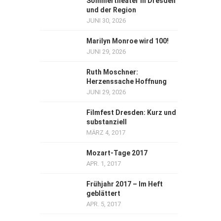
Sommertheater in Dresden
und der Region
JUNI 30, 2026
Marilyn Monroe wird 100!
JUNI 29, 2026
Ruth Moschner:
Herzenssache Hoffnung
JUNI 29, 2026
Filmfest Dresden: Kurz und
substanziell
MÄRZ 4, 2017
Mozart-Tage 2017
APR. 1, 2017
Frühjahr 2017 – Im Heft
geblättert
APR. 5, 2017