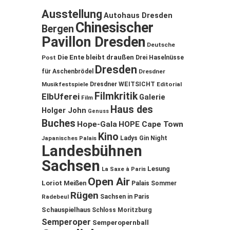
Ausstellung
Autohaus Dresden
Chinesischer
Bergen
Pavillon Dresden
Deutsche
Die Ente bleibt draußen
Post
Drei Haselnüsse
Dresden
für Aschenbrödel
Dresdner
Musikfestspiele
Dresdner WEITSICHT
Editorial
Filmkritik
ElbUferei
Galerie
Film
Haus des
Holger John
Genuss
Buches
Hope-Gala
HOPE Cape Town
Kino
Ladys Gin Night
Japanisches Palais
Landesbühnen
Sachsen
Lesung
La Saxe à Paris
Open Air
Loriot
Meißen
Palais Sommer
Rügen
Sachsen in Paris
Radebeul
Schauspielhaus
Schloss Moritzburg
Semperoper
Semperopernball