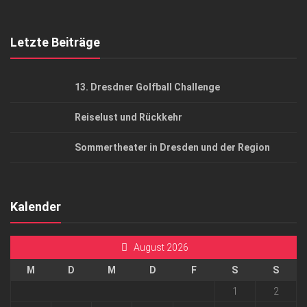
Top Gesundheitsforum Dresden / Ostsachsen
Mediadaten
Letzte Beiträge
13. Dresdner Golfball Challenge
Reiselust und Rückkehr
Sommertheater in Dresden und der Region
Kalender
August 2026
M
D
M
D
F
S
S
1
2