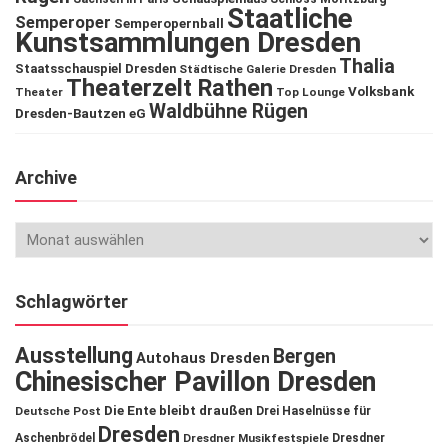
Staatliche
Semperoper
Semperopernball
Kunstsammlungen Dresden
Thalia
Staatsschauspiel Dresden
Städtische Galerie Dresden
Theaterzelt Rathen
Volksbank
Theater
Top Lounge
Waldbühne Rügen
Dresden-Bautzen eG
Archive
Schlagwörter
Ausstellung
Bergen
Autohaus Dresden
Chinesischer Pavillon Dresden
Die Ente bleibt draußen
Deutsche Post
Drei Haselnüsse für
Dresden
Aschenbrödel
Dresdner Musikfestspiele
Dresdner