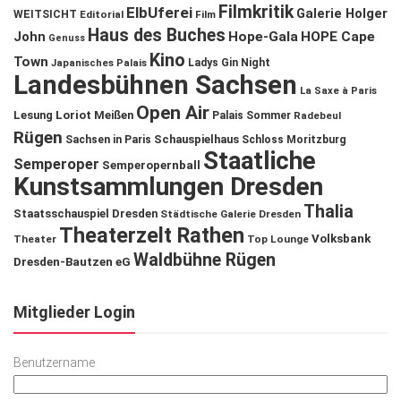
Filmkritik
ElbUferei
Galerie Holger
WEITSICHT
Editorial
Film
Haus des Buches
John
Hope-Gala
HOPE Cape
Genuss
Kino
Town
Ladys Gin Night
Japanisches Palais
Landesbühnen Sachsen
La Saxe à Paris
Open Air
Lesung
Loriot
Meißen
Palais Sommer
Radebeul
Rügen
Schauspielhaus
Sachsen in Paris
Schloss Moritzburg
Staatliche
Semperoper
Semperopernball
Kunstsammlungen Dresden
Thalia
Staatsschauspiel Dresden
Städtische Galerie Dresden
Theaterzelt Rathen
Volksbank
Theater
Top Lounge
Waldbühne Rügen
Dresden-Bautzen eG
Mitglieder Login
Benutzername