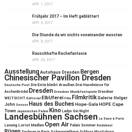
APR. 1, 2017
Frühjahr 2017 – Im Heft geblättert
APR. 5, 2017
Die Stunde da wir nichts voneinander wussten
APR. 8, 2017
Rauschhafte Rachefantasie
APR. 26, 2017
Ausstellung
Bergen
Autohaus Dresden
Chinesischer Pavillon Dresden
Die Ente bleibt draußen
Deutsche Post
Drei Haselnüsse für
Dresden
Aschenbrödel
Dresdner Musikfestspiele
Dresdner
Filmkritik
ElbUferei
Galerie Holger
WEITSICHT
Editorial
Film
Haus des Buches
John
Hope-Gala
HOPE Cape
Genuss
Kino
Town
Ladys Gin Night
Japanisches Palais
Landesbühnen Sachsen
La Saxe à Paris
Open Air
Lesung
Loriot
Meißen
Palais Sommer
Radebeul
Rügen
Schauspielhaus
Sachsen in Paris
Schloss Moritzburg