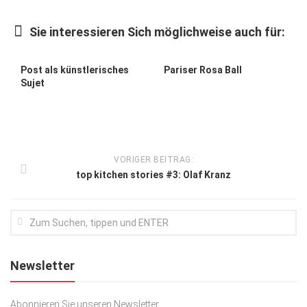
Kunst & Kultur
Sie interessieren Sich möglichweise auch für:
Lifestyle
Ausflug & Reise
Post als künstlerisches
Pariser Rosa Ball
Sujet
Podcast
Top Branchen
SACHSEN IN PARIS
VORIGER BEITRAG:
top kitchen stories #3: Olaf Kranz
Newsletter
Abonnieren Sie unseren Newsletter