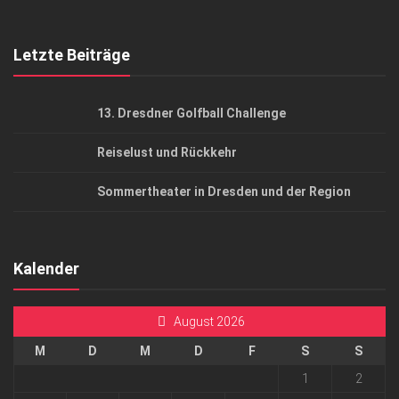
Top Gesundheitsforum Dresden / Ostsachsen
Mediadaten
Letzte Beiträge
13. Dresdner Golfball Challenge
Reiselust und Rückkehr
Sommertheater in Dresden und der Region
Kalender
August 2026
M
D
M
D
F
S
S
1
2