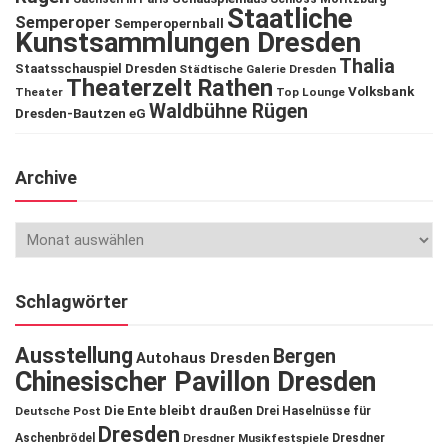
Staatliche
Semperoper
Semperopernball
Kunstsammlungen Dresden
Thalia
Staatsschauspiel Dresden
Städtische Galerie Dresden
Theaterzelt Rathen
Volksbank
Theater
Top Lounge
Waldbühne Rügen
Dresden-Bautzen eG
Archive
Schlagwörter
Ausstellung
Bergen
Autohaus Dresden
Chinesischer Pavillon Dresden
Die Ente bleibt draußen
Deutsche Post
Drei Haselnüsse für
Dresden
Aschenbrödel
Dresdner Musikfestspiele
Dresdner