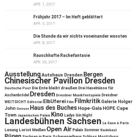
APR. 1, 2017
Frühjahr 2017 – Im Heft geblättert
APR. 5, 2017
Die Stunde da wir nichts voneinander wussten
APR. 8, 2017
Rauschhafte Rachefantasie
APR. 26, 2017
Ausstellung
Bergen
Autohaus Dresden
Chinesischer Pavillon Dresden
Die Ente bleibt draußen
Deutsche Post
Drei Haselnüsse für
Dresden
Aschenbrödel
Dresdner Musikfestspiele
Dresdner
Filmkritik
ElbUferei
Galerie Holger
WEITSICHT
Editorial
Film
Haus des Buches
John
Hope-Gala
HOPE Cape
Genuss
Kino
Town
Ladys Gin Night
Japanisches Palais
Landesbühnen Sachsen
La Saxe à Paris
Open Air
Lesung
Loriot
Meißen
Palais Sommer
Radebeul
Rügen
Schauspielhaus
Sachsen in Paris
Schloss Moritzburg