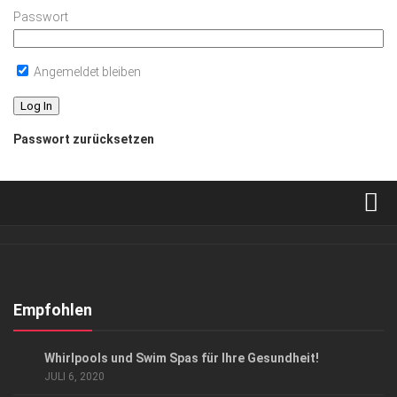
Passwort
Angemeldet bleiben
Passwort zurücksetzen
Verkaufsstellen
Abonnement
Kontakt, Impressum
Empfohlen
Datenschutzerklärung
ANZEIGE
/
LIFESTYLE & LUXUS
Whirlpools und Swim Spas für Ihre Gesundheit!
AGB
JULI 6, 2020