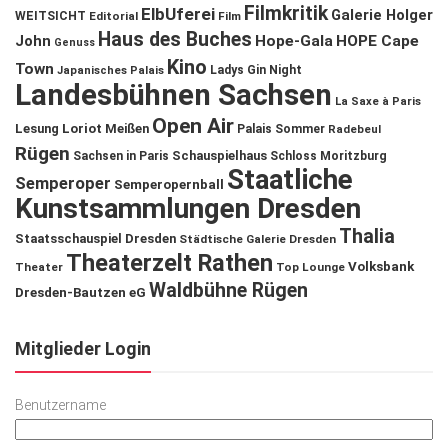
Filmkritik
ElbUferei
Galerie Holger
WEITSICHT
Editorial
Film
Haus des Buches
John
Hope-Gala
HOPE Cape
Genuss
Kino
Town
Ladys Gin Night
Japanisches Palais
Landesbühnen Sachsen
La Saxe à Paris
Open Air
Lesung
Loriot
Meißen
Palais Sommer
Radebeul
Rügen
Schauspielhaus
Sachsen in Paris
Schloss Moritzburg
Staatliche
Semperoper
Semperopernball
Kunstsammlungen Dresden
Thalia
Staatsschauspiel Dresden
Städtische Galerie Dresden
Theaterzelt Rathen
Volksbank
Theater
Top Lounge
Waldbühne Rügen
Dresden-Bautzen eG
Mitglieder Login
Benutzername