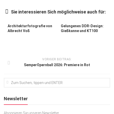
Kunst & Kultur
Sie interessieren Sich möglichweise auch für:
Lifestyle
Ausflug & Reise
Architekturfotografie von
Gelungenes DDR-Design:
Albrecht Voß
Gießkanne und KT100
Podcast
Top Branchen
SACHSEN IN PARIS
VORIGER BEITRAG:
SemperOpernball 2026: Premiere in Rot
Newsletter
Abonnieren Sie unseren Newsletter