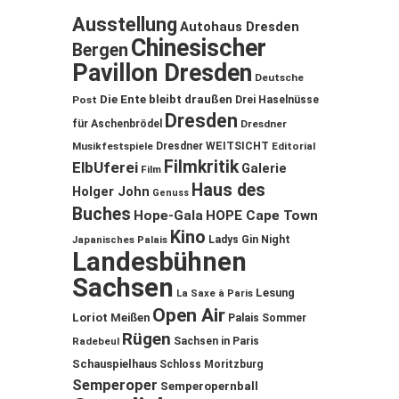
Ausstellung
Autohaus Dresden
Chinesischer
Bergen
Pavillon Dresden
Deutsche
Die Ente bleibt draußen
Post
Drei Haselnüsse
Dresden
für Aschenbrödel
Dresdner
Musikfestspiele
Dresdner WEITSICHT
Editorial
Filmkritik
ElbUferei
Galerie
Film
Haus des
Holger John
Genuss
Buches
Hope-Gala
HOPE Cape Town
Kino
Ladys Gin Night
Japanisches Palais
Landesbühnen
Sachsen
Lesung
La Saxe à Paris
Open Air
Loriot
Meißen
Palais Sommer
Rügen
Sachsen in Paris
Radebeul
Schauspielhaus
Schloss Moritzburg
Semperoper
Semperopernball