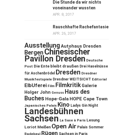
Die Stunde da wir nichts
voneinander wussten
APR. 8, 2017
Rauschhafte Rachefantasie
APR. 26, 2017
Ausstellung
Autohaus Dresden
Chinesischer
Bergen
Pavillon Dresden
Deutsche
Die Ente bleibt draußen
Post
Drei Haselnüsse
Dresden
für Aschenbrödel
Dresdner
Musikfestspiele
Dresdner WEITSICHT
Editorial
Filmkritik
ElbUferei
Galerie
Film
Haus des
Holger John
Genuss
Buches
Hope-Gala
HOPE Cape Town
Kino
Ladys Gin Night
Japanisches Palais
Landesbühnen
Sachsen
Lesung
La Saxe à Paris
Open Air
Loriot
Meißen
Palais Sommer
Rügen
Sachsen in Paris
Radebeul