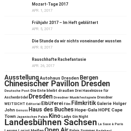
Mozart-Tage 2017
APR. 1, 2017
Frühjahr 2017 – Im Heft geblättert
APR. 5, 2017
Die Stunde da wir nichts voneinander wussten
APR. 8, 2017
Rauschhafte Rachefantasie
APR. 26, 2017
Ausstellung
Bergen
Autohaus Dresden
Chinesischer Pavillon Dresden
Die Ente bleibt draußen
Deutsche Post
Drei Haselnüsse für
Dresden
Aschenbrödel
Dresdner Musikfestspiele
Dresdner
Filmkritik
ElbUferei
Galerie Holger
WEITSICHT
Editorial
Film
Haus des Buches
John
Hope-Gala
HOPE Cape
Genuss
Kino
Town
Ladys Gin Night
Japanisches Palais
Landesbühnen Sachsen
La Saxe à Paris
Open Air
Lesung
Loriot
Meißen
Palais Sommer
Radebeul