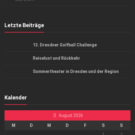
Top Gesundheitsforum Dresden / Ostsachsen
Mediadaten
Letzte Beiträge
13. Dresdner Golfball Challenge
Reiselust und Rückkehr
Sommertheater in Dresden und der Region
Kalender
August 2026
M
D
M
D
F
S
S
1
2