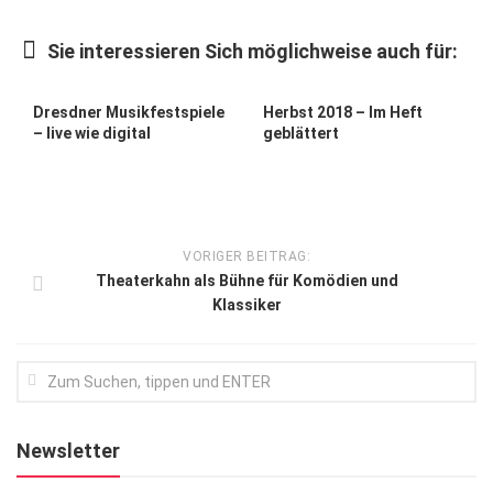
Kunst & Kultur
Sie interessieren Sich möglichweise auch für:
Lifestyle
Ausflug & Reise
Dresdner Musikfestspiele
Herbst 2018 – Im Heft
– live wie digital
geblättert
Podcast
Top Branchen
SACHSEN IN PARIS
VORIGER BEITRAG:
Theaterkahn als Bühne für Komödien und
Klassiker
Newsletter