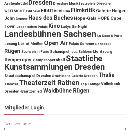
Dresden
Aschenbrödel
Dresdner Musikfestspiele
Dresdner
Filmkritik
ElbUferei
Galerie Holger
WEITSICHT
Editorial
Film
Haus des Buches
John
Hope-Gala
HOPE Cape
Genuss
Kino
Town
Ladys Gin Night
Japanisches Palais
Landesbühnen Sachsen
La Saxe à Paris
Open Air
Lesung
Loriot
Meißen
Palais Sommer
Radebeul
Rügen
Schauspielhaus
Sachsen in Paris
Schloss Moritzburg
Staatliche
Semperoper
Semperopernball
Kunstsammlungen Dresden
Thalia
Staatsschauspiel Dresden
Städtische Galerie Dresden
Theaterzelt Rathen
Volksbank
Theater
Top Lounge
Waldbühne Rügen
Dresden-Bautzen eG
Mitglieder Login
Benutzername