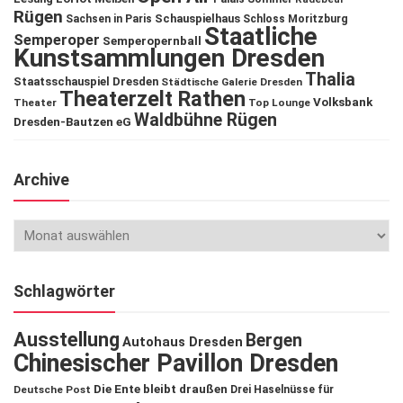
Rügen
Schauspielhaus
Sachsen in Paris
Schloss Moritzburg
Staatliche
Semperoper
Semperopernball
Kunstsammlungen Dresden
Thalia
Staatsschauspiel Dresden
Städtische Galerie Dresden
Theaterzelt Rathen
Volksbank
Theater
Top Lounge
Waldbühne Rügen
Dresden-Bautzen eG
Archive
Schlagwörter
Ausstellung
Bergen
Autohaus Dresden
Chinesischer Pavillon Dresden
Die Ente bleibt draußen
Deutsche Post
Drei Haselnüsse für