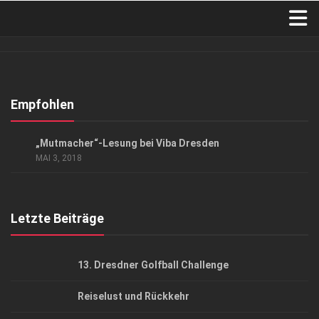
Verkaufsstellen
Abonnement
Kontakt, Impressum
Empfohlen
Datenschutzerklärung
GESCHÄFT
/
GESELLSCHAFT
„Mutmacher“-Lesung bei Viba Dresden
AGB
MAI 3, 2018
Top Gesundheitsforum Dresden / Ostsachsen
Mediadaten
Letzte Beiträge
13. Dresdner Golfball Challenge
Reiselust und Rückkehr