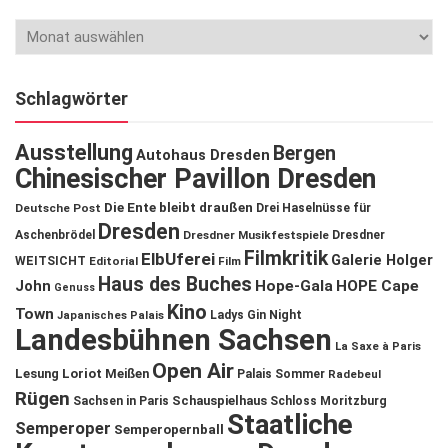
Schlagwörter
Ausstellung
Bergen
Autohaus Dresden
Chinesischer Pavillon Dresden
Die Ente bleibt draußen
Deutsche Post
Drei Haselnüsse für
Dresden
Aschenbrödel
Dresdner Musikfestspiele
Dresdner
Filmkritik
ElbUferei
Galerie Holger
WEITSICHT
Editorial
Film
Haus des Buches
John
Hope-Gala
HOPE Cape
Genuss
Kino
Town
Ladys Gin Night
Japanisches Palais
Landesbühnen Sachsen
La Saxe à Paris
Open Air
Lesung
Loriot
Meißen
Palais Sommer
Radebeul
Rügen
Schauspielhaus
Sachsen in Paris
Schloss Moritzburg
Staatliche
Semperoper
Semperopernball