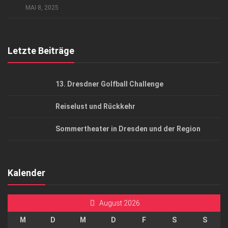
MAI 8, 2025
Top Gesundheitsforum Dresden / Ostsachsen
Mediadaten
Letzte Beiträge
13. Dresdner Golfball Challenge
Reiselust und Rückkehr
Sommertheater in Dresden und der Region
Kalender
August 2026
M
D
M
D
F
S
S