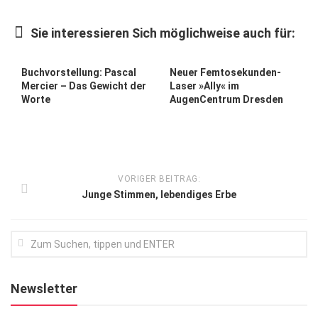
Kunst & Kultur
Sie interessieren Sich möglichweise auch für:
Lifestyle
Ausflug & Reise
Buchvorstellung: Pascal
Neuer Femtosekunden-
Mercier – Das Gewicht der
Laser »Ally« im
Podcast
Worte
AugenCentrum Dresden
Top Branchen
SACHSEN IN PARIS
VORIGER BEITRAG:
Junge Stimmen, lebendiges Erbe
Newsletter