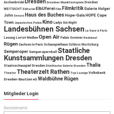
Dresden
Aschenbrödel
Dresdner Musikfestspiele
Dresdner
Filmkritik
ElbUferei
Galerie Holger
WEITSICHT
Editorial
Film
Haus des Buches
John
Hope-Gala
HOPE Cape
Genuss
Kino
Town
Ladys Gin Night
Japanisches Palais
Landesbühnen Sachsen
La Saxe à Paris
Open Air
Lesung
Loriot
Meißen
Palais Sommer
Radebeul
Rügen
Schauspielhaus
Sachsen in Paris
Schloss Moritzburg
Staatliche
Semperoper
Semperopernball
Kunstsammlungen Dresden
Thalia
Staatsschauspiel Dresden
Städtische Galerie Dresden
Theaterzelt Rathen
Volksbank
Theater
Top Lounge
Waldbühne Rügen
Dresden-Bautzen eG
Mitglieder Login
Benutzername