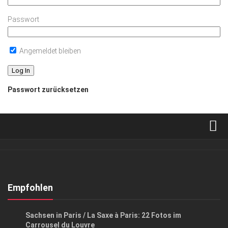
Passwort
Angemeldet bleiben
Passwort zurücksetzen
Verkaufsstellen
Abonnement
Kontakt, Impressum
Empfohlen
Datenschutzerklärung
ANZEIGE
/
HIGHLIGHTS
/
SACHSEN IN PARIS
Sachsen in Paris / La Saxe à Paris: 22 Fotos im
AGB
Carrousel du Louvre