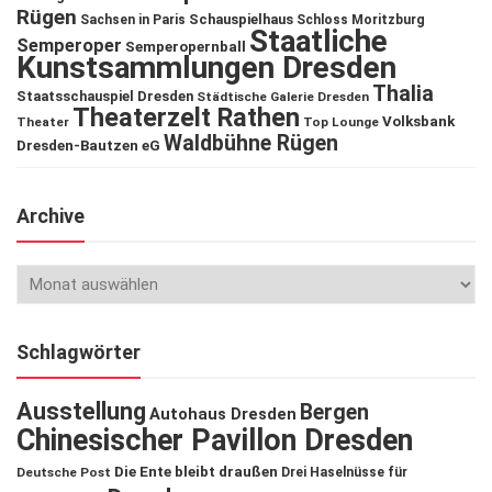
Rügen
Schauspielhaus
Sachsen in Paris
Schloss Moritzburg
Staatliche
Semperoper
Semperopernball
Kunstsammlungen Dresden
Thalia
Staatsschauspiel Dresden
Städtische Galerie Dresden
Theaterzelt Rathen
Volksbank
Theater
Top Lounge
Waldbühne Rügen
Dresden-Bautzen eG
Archive
Schlagwörter
Ausstellung
Bergen
Autohaus Dresden
Chinesischer Pavillon Dresden
Die Ente bleibt draußen
Deutsche Post
Drei Haselnüsse für