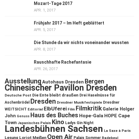
Mozart-Tage 2017
APR. 1, 2017
Frühjahr 2017 – Im Heft geblättert
APR. 5, 2017
Die Stunde da wir nichts voneinander wussten
APR. 8, 2017
Rauschhafte Rachefantasie
APR. 26, 2017
Ausstellung
Bergen
Autohaus Dresden
Chinesischer Pavillon Dresden
Die Ente bleibt draußen
Deutsche Post
Drei Haselnüsse für
Dresden
Aschenbrödel
Dresdner Musikfestspiele
Dresdner
Filmkritik
ElbUferei
Galerie Holger
WEITSICHT
Editorial
Film
Haus des Buches
John
Hope-Gala
HOPE Cape
Genuss
Kino
Town
Ladys Gin Night
Japanisches Palais
Landesbühnen Sachsen
La Saxe à Paris
Open Air
Lesung
Loriot
Meißen
Palais Sommer
Radebeul