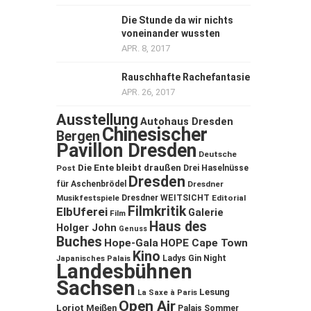
Die Stunde da wir nichts
voneinander wussten
APR. 8, 2017
Rauschhafte Rachefantasie
APR. 26, 2017
Ausstellung
Autohaus Dresden
Chinesischer
Bergen
Pavillon Dresden
Deutsche
Die Ente bleibt draußen
Post
Drei Haselnüsse
Dresden
für Aschenbrödel
Dresdner
Musikfestspiele
Dresdner WEITSICHT
Editorial
Filmkritik
ElbUferei
Galerie
Film
Haus des
Holger John
Genuss
Buches
Hope-Gala
HOPE Cape Town
Kino
Ladys Gin Night
Japanisches Palais
Landesbühnen
Sachsen
Lesung
La Saxe à Paris
Open Air
Loriot
Meißen
Palais Sommer