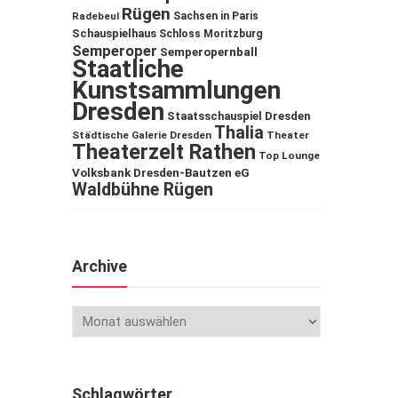
Rügen
Sachsen in Paris
Radebeul
Schauspielhaus
Schloss Moritzburg
Semperoper
Semperopernball
Staatliche
Kunstsammlungen
Dresden
Staatsschauspiel Dresden
Thalia
Städtische Galerie Dresden
Theater
Theaterzelt Rathen
Top Lounge
Volksbank Dresden-Bautzen eG
Waldbühne Rügen
Archive
Schlagwörter