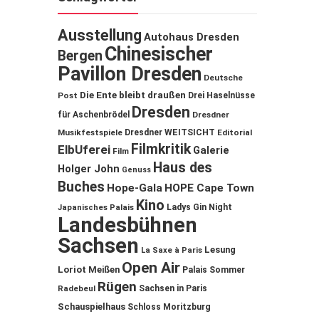
Ausstellung
Autohaus Dresden
Chinesischer
Bergen
Pavillon Dresden
Deutsche
Die Ente bleibt draußen
Post
Drei Haselnüsse
Dresden
für Aschenbrödel
Dresdner
Musikfestspiele
Dresdner WEITSICHT
Editorial
Filmkritik
ElbUferei
Galerie
Film
Haus des
Holger John
Genuss
Buches
Hope-Gala
HOPE Cape Town
Kino
Ladys Gin Night
Japanisches Palais
Landesbühnen
Sachsen
Lesung
La Saxe à Paris
Open Air
Loriot
Meißen
Palais Sommer
Rügen
Sachsen in Paris
Radebeul
Schauspielhaus
Schloss Moritzburg