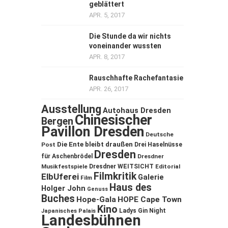
geblättert
APR. 5, 2017
Die Stunde da wir nichts
voneinander wussten
APR. 8, 2017
Rauschhafte Rachefantasie
APR. 26, 2017
Ausstellung
Autohaus Dresden
Chinesischer
Bergen
Pavillon Dresden
Deutsche
Die Ente bleibt draußen
Post
Drei Haselnüsse
Dresden
für Aschenbrödel
Dresdner
Musikfestspiele
Dresdner WEITSICHT
Editorial
Filmkritik
ElbUferei
Galerie
Film
Haus des
Holger John
Genuss
Buches
Hope-Gala
HOPE Cape Town
Kino
Ladys Gin Night
Japanisches Palais
Landesbühnen