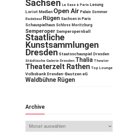
Sachsen
Lesung
La Saxe à Paris
Open Air
Loriot
Meißen
Palais Sommer
Rügen
Sachsen in Paris
Radebeul
Schauspielhaus
Schloss Moritzburg
Semperoper
Semperopernball
Staatliche
Kunstsammlungen
Dresden
Staatsschauspiel Dresden
Thalia
Städtische Galerie Dresden
Theater
Theaterzelt Rathen
Top Lounge
Volksbank Dresden-Bautzen eG
Waldbühne Rügen
Archive