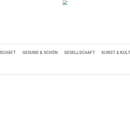
essum
Datenschutzerklärung
AGB
Top Gesundheitsforum 
SCHÄFT
GESUND & SCHÖN
GESELLSCHAFT
KUNST & KUL