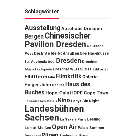
Schlagwörter
Ausstellung
Autohaus Dresden
Chinesischer
Bergen
Pavillon Dresden
Deutsche
Die Ente bleibt draußen
Post
Drei Haselnüsse
Dresden
für Aschenbrödel
Dresdner
Musikfestspiele
Dresdner WEITSICHT
Editorial
Filmkritik
ElbUferei
Galerie
Film
Haus des
Holger John
Genuss
Buches
Hope-Gala
HOPE Cape Town
Kino
Ladys Gin Night
Japanisches Palais
Landesbühnen
Sachsen
Lesung
La Saxe à Paris
Open Air
Loriot
Meißen
Palais Sommer
Rügen
Sachsen in Paris
Radebeul