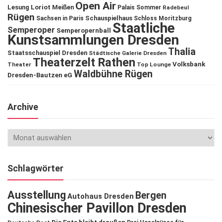
Open Air
Lesung
Loriot
Meißen
Palais Sommer
Radebeul
Rügen
Schauspielhaus
Sachsen in Paris
Schloss Moritzburg
Staatliche
Semperoper
Semperopernball
Kunstsammlungen Dresden
Thalia
Staatsschauspiel Dresden
Städtische Galerie Dresden
Theaterzelt Rathen
Volksbank
Theater
Top Lounge
Waldbühne Rügen
Dresden-Bautzen eG
Archive
Schlagwörter
Ausstellung
Bergen
Autohaus Dresden
Chinesischer Pavillon Dresden