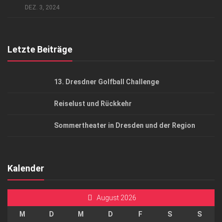
AGB
DEZ. 3, 2024
Top Gesundheitsforum Dresden / Ostsachsen
Mediadaten
Letzte Beiträge
13. Dresdner Golfball Challenge
Reiselust und Rückkehr
Sommertheater in Dresden und der Region
Kalender
August 2026
M
D
M
D
F
S
S