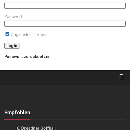
Passwort
Angemeldet bleiben
Passwort zurücksetzen
Verkaufsstellen
Abonnement
Kontakt, Impressum
Empfohlen
Datenschutzerklärung
EVENTS
/
GESELLSCHAFT
/
GESELLSCHAFT
16. Dresdner Golfball