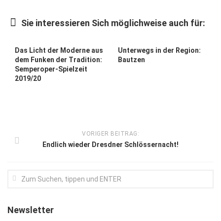
Kunst & Kultur
Sie interessieren Sich möglichweise auch für:
Lifestyle
Ausflug & Reise
Das Licht der Moderne aus
Unterwegs in der Region:
dem Funken der Tradition:
Bautzen
Podcast
Semperoper-Spielzeit
2019/20
Top Branchen
SACHSEN IN PARIS
VORIGER BEITRAG:
Endlich wieder Dresdner Schlössernacht!
Newsletter