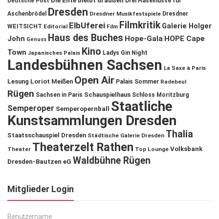
Die Ente bleibt draußen
Deutsche Post
Drei Haselnüsse für
Dresden
Aschenbrödel
Dresdner Musikfestspiele
Dresdner
Filmkritik
ElbUferei
Galerie Holger
WEITSICHT
Editorial
Film
Haus des Buches
John
Hope-Gala
HOPE Cape
Genuss
Kino
Town
Ladys Gin Night
Japanisches Palais
Landesbühnen Sachsen
La Saxe à Paris
Open Air
Lesung
Loriot
Meißen
Palais Sommer
Radebeul
Rügen
Schauspielhaus
Sachsen in Paris
Schloss Moritzburg
Staatliche
Semperoper
Semperopernball
Kunstsammlungen Dresden
Thalia
Staatsschauspiel Dresden
Städtische Galerie Dresden
Theaterzelt Rathen
Volksbank
Theater
Top Lounge
Waldbühne Rügen
Dresden-Bautzen eG
Mitglieder Login
Benutzername