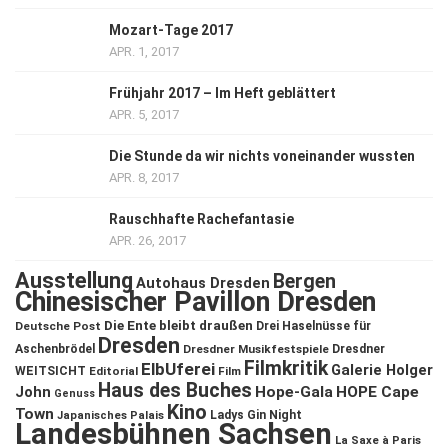
Mozart-Tage 2017
APR. 1, 2017
Frühjahr 2017 – Im Heft geblättert
APR. 5, 2017
Die Stunde da wir nichts voneinander wussten
APR. 8, 2017
Rauschhafte Rachefantasie
APR. 26, 2017
Ausstellung
Bergen
Autohaus Dresden
Chinesischer Pavillon Dresden
Die Ente bleibt draußen
Deutsche Post
Drei Haselnüsse für
Dresden
Aschenbrödel
Dresdner Musikfestspiele
Dresdner
Filmkritik
ElbUferei
Galerie Holger
WEITSICHT
Editorial
Film
Haus des Buches
John
Hope-Gala
HOPE Cape
Genuss
Kino
Town
Ladys Gin Night
Japanisches Palais
Landesbühnen Sachsen
La Saxe à Paris