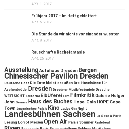
APR. 1, 2017
Frühjahr 2017 – Im Heft geblättert
APR. 5, 2017
Die Stunde da wir nichts voneinander wussten
APR. 8, 2017
Rauschhafte Rachefantasie
APR. 26, 2017
Ausstellung
Bergen
Autohaus Dresden
Chinesischer Pavillon Dresden
Die Ente bleibt draußen
Deutsche Post
Drei Haselnüsse für
Dresden
Aschenbrödel
Dresdner Musikfestspiele
Dresdner
Filmkritik
ElbUferei
Galerie Holger
WEITSICHT
Editorial
Film
Haus des Buches
John
Hope-Gala
HOPE Cape
Genuss
Kino
Town
Ladys Gin Night
Japanisches Palais
Landesbühnen Sachsen
La Saxe à Paris
Open Air
Lesung
Loriot
Meißen
Palais Sommer
Radebeul
Rügen
Schauspielhaus
Sachsen in Paris
Schloss Moritzburg