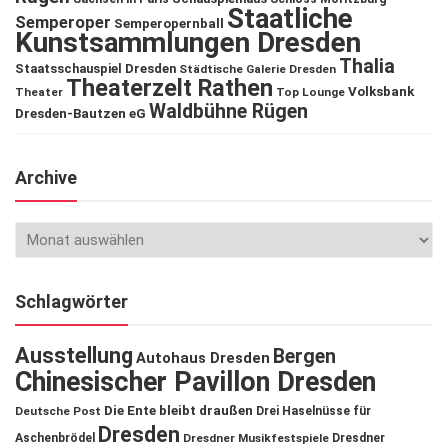
Staatliche
Semperoper
Semperopernball
Kunstsammlungen Dresden
Thalia
Staatsschauspiel Dresden
Städtische Galerie Dresden
Theaterzelt Rathen
Volksbank
Theater
Top Lounge
Waldbühne Rügen
Dresden-Bautzen eG
Archive
Schlagwörter
Ausstellung
Bergen
Autohaus Dresden
Chinesischer Pavillon Dresden
Die Ente bleibt draußen
Deutsche Post
Drei Haselnüsse für
Dresden
Aschenbrödel
Dresdner Musikfestspiele
Dresdner