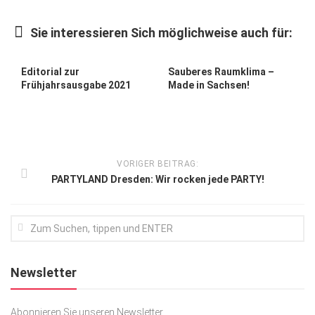
Kunst & Kultur
Sie interessieren Sich möglichweise auch für:
Lifestyle
Ausflug & Reise
Editorial zur
Sauberes Raumklima –
Frühjahrsausgabe 2021
Made in Sachsen!
Podcast
Top Branchen
SACHSEN IN PARIS
VORIGER BEITRAG:
PARTYLAND Dresden: Wir rocken jede PARTY!
Newsletter
Abonnieren Sie unseren Newsletter