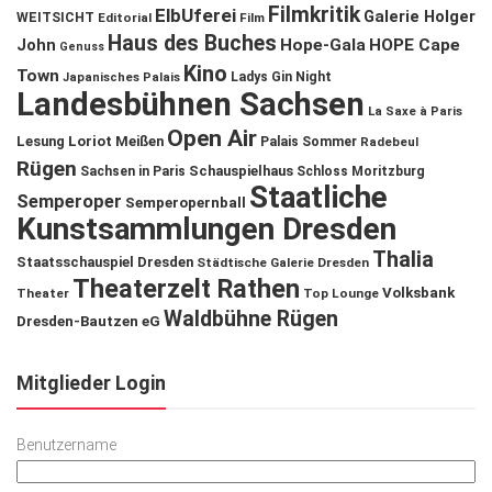
Filmkritik
ElbUferei
Galerie Holger
WEITSICHT
Editorial
Film
Haus des Buches
John
Hope-Gala
HOPE Cape
Genuss
Kino
Town
Ladys Gin Night
Japanisches Palais
Landesbühnen Sachsen
La Saxe à Paris
Open Air
Lesung
Loriot
Meißen
Palais Sommer
Radebeul
Rügen
Schauspielhaus
Sachsen in Paris
Schloss Moritzburg
Staatliche
Semperoper
Semperopernball
Kunstsammlungen Dresden
Thalia
Staatsschauspiel Dresden
Städtische Galerie Dresden
Theaterzelt Rathen
Volksbank
Theater
Top Lounge
Waldbühne Rügen
Dresden-Bautzen eG
Mitglieder Login
Benutzername