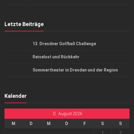
Top Gesundheitsforum Dresden / Ostsachsen
Mediadaten
Letzte Beiträge
13. Dresdner Golfball Challenge
Reiselust und Rückkehr
Sommertheater in Dresden und der Region
Kalender
August 2026
M
D
M
D
F
S
S
1
2