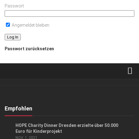
Passwort
Angemeldet bleiben
Passwort zurücksetzen
Verkaufsstellen
Abonnement
Kontakt, Impressum
Empfohlen
Datenschutzerklärung
CHARITY
/
EVENTS
HOPE Charity Dinner Dresden erzielte über 50.000
AGB
Euro für Kinderprojekt
NOV. 1, 2021