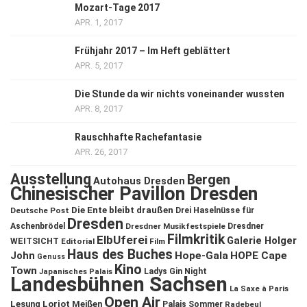
Mozart-Tage 2017
APR. 1, 2017
Frühjahr 2017 – Im Heft geblättert
APR. 5, 2017
Die Stunde da wir nichts voneinander wussten
APR. 8, 2017
Rauschhafte Rachefantasie
APR. 26, 2017
Ausstellung
Bergen
Autohaus Dresden
Chinesischer Pavillon Dresden
Die Ente bleibt draußen
Deutsche Post
Drei Haselnüsse für
Dresden
Aschenbrödel
Dresdner Musikfestspiele
Dresdner
Filmkritik
ElbUferei
Galerie Holger
WEITSICHT
Editorial
Film
Haus des Buches
John
Hope-Gala
HOPE Cape
Genuss
Kino
Town
Ladys Gin Night
Japanisches Palais
Landesbühnen Sachsen
La Saxe à Paris
Open Air
Lesung
Loriot
Meißen
Palais Sommer
Radebeul