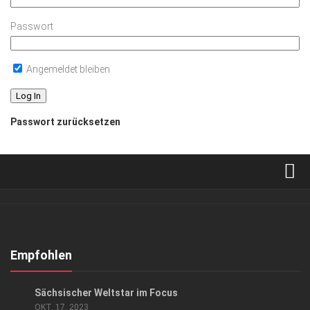
Passwort
Angemeldet bleiben
Passwort zurücksetzen
Verkaufsstellen
Abonnement
Kontakt, Impressum
Empfohlen
Datenschutzerklärung
KUNST & KULTUR
Sächsischer Weltstar im Focus
AGB
OKT. 17, 2023