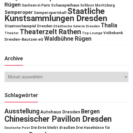
Rügen
Schauspielhaus
Sachsen in Paris
Schloss Moritzburg
Staatliche
Semperoper
Semperopernball
Kunstsammlungen Dresden
Thalia
Staatsschauspiel Dresden
Städtische Galerie Dresden
Theaterzelt Rathen
Volksbank
Theater
Top Lounge
Waldbühne Rügen
Dresden-Bautzen eG
Archive
Schlagwörter
Ausstellung
Bergen
Autohaus Dresden
Chinesischer Pavillon Dresden
Die Ente bleibt draußen
Deutsche Post
Drei Haselnüsse für