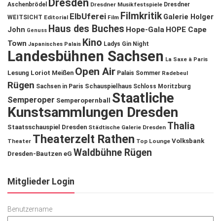
Dresden
Aschenbrödel
Dresdner Musikfestspiele
Dresdner
Filmkritik
ElbUferei
Galerie Holger
WEITSICHT
Editorial
Film
Haus des Buches
John
Hope-Gala
HOPE Cape
Genuss
Kino
Town
Ladys Gin Night
Japanisches Palais
Landesbühnen Sachsen
La Saxe à Paris
Open Air
Lesung
Loriot
Meißen
Palais Sommer
Radebeul
Rügen
Schauspielhaus
Sachsen in Paris
Schloss Moritzburg
Staatliche
Semperoper
Semperopernball
Kunstsammlungen Dresden
Thalia
Staatsschauspiel Dresden
Städtische Galerie Dresden
Theaterzelt Rathen
Volksbank
Theater
Top Lounge
Waldbühne Rügen
Dresden-Bautzen eG
Mitglieder Login
Benutzername