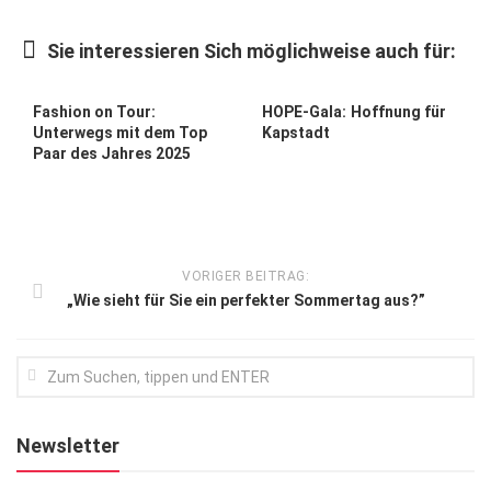
Kunst & Kultur
Sie interessieren Sich möglichweise auch für:
Lifestyle
Ausflug & Reise
Fashion on Tour:
HOPE-Gala: Hoffnung für
Unterwegs mit dem Top
Kapstadt
Podcast
Paar des Jahres 2025
Top Branchen
SACHSEN IN PARIS
VORIGER BEITRAG:
„Wie sieht für Sie ein perfekter Sommertag aus?”
Newsletter