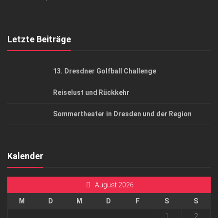
Top Gesundheitsforum Dresden / Ostsachsen
Mediadaten
Letzte Beiträge
13. Dresdner Golfball Challenge
Reiselust und Rückkehr
Sommertheater in Dresden und der Region
Kalender
August 2026
M
D
M
D
F
S
S
1
2