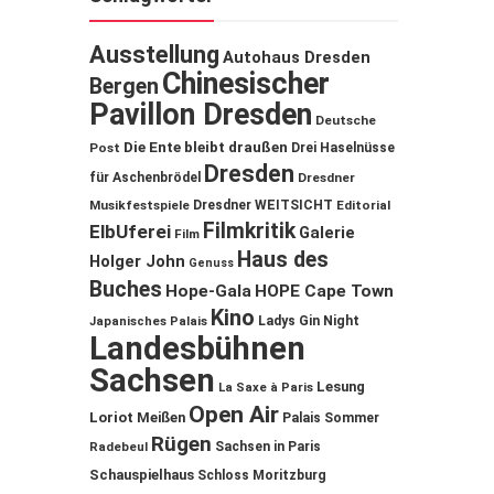
Ausstellung
Autohaus Dresden
Chinesischer
Bergen
Pavillon Dresden
Deutsche
Die Ente bleibt draußen
Post
Drei Haselnüsse
Dresden
für Aschenbrödel
Dresdner
Musikfestspiele
Dresdner WEITSICHT
Editorial
Filmkritik
ElbUferei
Galerie
Film
Haus des
Holger John
Genuss
Buches
Hope-Gala
HOPE Cape Town
Kino
Ladys Gin Night
Japanisches Palais
Landesbühnen
Sachsen
Lesung
La Saxe à Paris
Open Air
Loriot
Meißen
Palais Sommer
Rügen
Sachsen in Paris
Radebeul
Schauspielhaus
Schloss Moritzburg