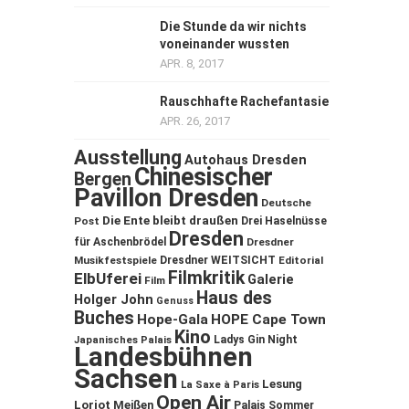
Die Stunde da wir nichts
voneinander wussten
APR. 8, 2017
Rauschhafte Rachefantasie
APR. 26, 2017
Ausstellung
Autohaus Dresden
Chinesischer
Bergen
Pavillon Dresden
Deutsche
Die Ente bleibt draußen
Post
Drei Haselnüsse
Dresden
für Aschenbrödel
Dresdner
Musikfestspiele
Dresdner WEITSICHT
Editorial
Filmkritik
ElbUferei
Galerie
Film
Haus des
Holger John
Genuss
Buches
Hope-Gala
HOPE Cape Town
Kino
Ladys Gin Night
Japanisches Palais
Landesbühnen
Sachsen
Lesung
La Saxe à Paris
Open Air
Loriot
Meißen
Palais Sommer