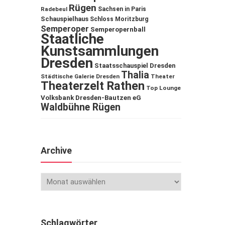
Rügen
Sachsen in Paris
Radebeul
Schauspielhaus
Schloss Moritzburg
Semperoper
Semperopernball
Staatliche
Kunstsammlungen
Dresden
Staatsschauspiel Dresden
Thalia
Städtische Galerie Dresden
Theater
Theaterzelt Rathen
Top Lounge
Volksbank Dresden-Bautzen eG
Waldbühne Rügen
Archive
Schlagwörter