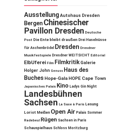
Ausstellung
Autohaus Dresden
Chinesischer
Bergen
Pavillon Dresden
Deutsche
Die Ente bleibt draußen
Post
Drei Haselnüsse
Dresden
für Aschenbrödel
Dresdner
Musikfestspiele
Dresdner WEITSICHT
Editorial
Filmkritik
ElbUferei
Galerie
Film
Haus des
Holger John
Genuss
Buches
Hope-Gala
HOPE Cape Town
Kino
Ladys Gin Night
Japanisches Palais
Landesbühnen
Sachsen
Lesung
La Saxe à Paris
Open Air
Loriot
Meißen
Palais Sommer
Rügen
Sachsen in Paris
Radebeul
Schauspielhaus
Schloss Moritzburg