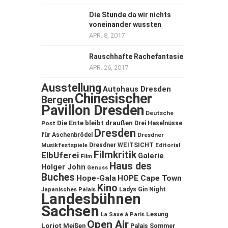
Die Stunde da wir nichts
voneinander wussten
APR. 8, 2017
Rauschhafte Rachefantasie
APR. 26, 2017
Ausstellung
Autohaus Dresden
Chinesischer
Bergen
Pavillon Dresden
Deutsche
Die Ente bleibt draußen
Post
Drei Haselnüsse
Dresden
für Aschenbrödel
Dresdner
Musikfestspiele
Dresdner WEITSICHT
Editorial
Filmkritik
ElbUferei
Galerie
Film
Haus des
Holger John
Genuss
Buches
Hope-Gala
HOPE Cape Town
Kino
Ladys Gin Night
Japanisches Palais
Landesbühnen
Sachsen
Lesung
La Saxe à Paris
Open Air
Loriot
Meißen
Palais Sommer