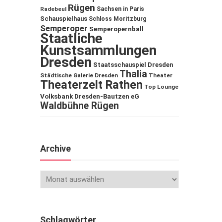
Rügen
Sachsen in Paris
Radebeul
Schauspielhaus
Schloss Moritzburg
Semperoper
Semperopernball
Staatliche
Kunstsammlungen
Dresden
Staatsschauspiel Dresden
Thalia
Städtische Galerie Dresden
Theater
Theaterzelt Rathen
Top Lounge
Volksbank Dresden-Bautzen eG
Waldbühne Rügen
Archive
Schlagwörter