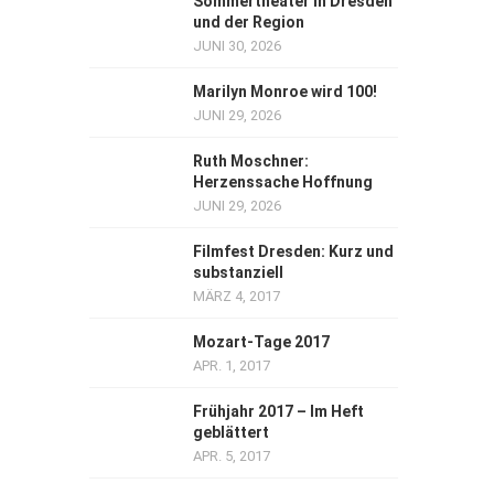
Sommertheater in Dresden
und der Region
JUNI 30, 2026
Marilyn Monroe wird 100!
JUNI 29, 2026
Ruth Moschner:
Herzenssache Hoffnung
JUNI 29, 2026
Filmfest Dresden: Kurz und
substanziell
MÄRZ 4, 2017
Mozart-Tage 2017
APR. 1, 2017
Frühjahr 2017 – Im Heft
geblättert
APR. 5, 2017