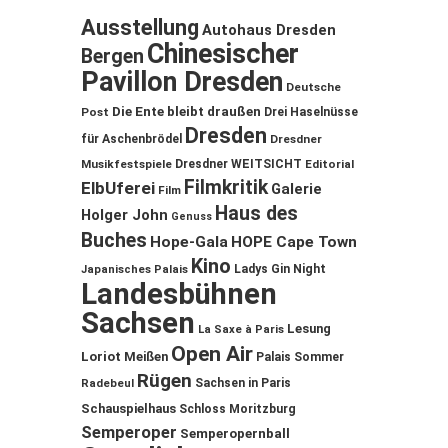
Ausstellung
Autohaus Dresden
Chinesischer
Bergen
Pavillon Dresden
Deutsche
Die Ente bleibt draußen
Post
Drei Haselnüsse
Dresden
für Aschenbrödel
Dresdner
Musikfestspiele
Dresdner WEITSICHT
Editorial
Filmkritik
ElbUferei
Galerie
Film
Haus des
Holger John
Genuss
Buches
Hope-Gala
HOPE Cape Town
Kino
Ladys Gin Night
Japanisches Palais
Landesbühnen
Sachsen
Lesung
La Saxe à Paris
Open Air
Loriot
Meißen
Palais Sommer
Rügen
Sachsen in Paris
Radebeul
Schauspielhaus
Schloss Moritzburg
Semperoper
Semperopernball