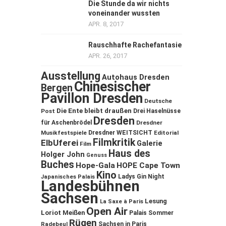
Die Stunde da wir nichts
voneinander wussten
APR. 8, 2017
Rauschhafte Rachefantasie
APR. 26, 2017
Ausstellung
Autohaus Dresden
Chinesischer
Bergen
Pavillon Dresden
Deutsche
Die Ente bleibt draußen
Post
Drei Haselnüsse
Dresden
für Aschenbrödel
Dresdner
Musikfestspiele
Dresdner WEITSICHT
Editorial
Filmkritik
ElbUferei
Galerie
Film
Haus des
Holger John
Genuss
Buches
Hope-Gala
HOPE Cape Town
Kino
Ladys Gin Night
Japanisches Palais
Landesbühnen
Sachsen
Lesung
La Saxe à Paris
Open Air
Loriot
Meißen
Palais Sommer
Rügen
Sachsen in Paris
Radebeul