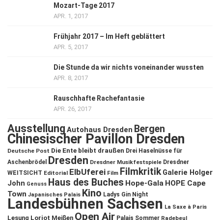
Mozart-Tage 2017
APR. 1, 2017
Frühjahr 2017 – Im Heft geblättert
APR. 5, 2017
Die Stunde da wir nichts voneinander wussten
APR. 8, 2017
Rauschhafte Rachefantasie
APR. 26, 2017
Ausstellung
Bergen
Autohaus Dresden
Chinesischer Pavillon Dresden
Die Ente bleibt draußen
Deutsche Post
Drei Haselnüsse für
Dresden
Aschenbrödel
Dresdner Musikfestspiele
Dresdner
Filmkritik
ElbUferei
Galerie Holger
WEITSICHT
Editorial
Film
Haus des Buches
John
Hope-Gala
HOPE Cape
Genuss
Kino
Town
Ladys Gin Night
Japanisches Palais
Landesbühnen Sachsen
La Saxe à Paris
Open Air
Lesung
Loriot
Meißen
Palais Sommer
Radebeul