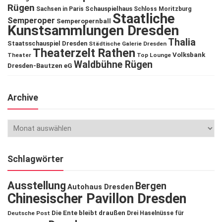
Rügen
Schauspielhaus
Sachsen in Paris
Schloss Moritzburg
Staatliche
Semperoper
Semperopernball
Kunstsammlungen Dresden
Thalia
Staatsschauspiel Dresden
Städtische Galerie Dresden
Theaterzelt Rathen
Volksbank
Theater
Top Lounge
Waldbühne Rügen
Dresden-Bautzen eG
Archive
Schlagwörter
Ausstellung
Bergen
Autohaus Dresden
Chinesischer Pavillon Dresden
Die Ente bleibt draußen
Deutsche Post
Drei Haselnüsse für