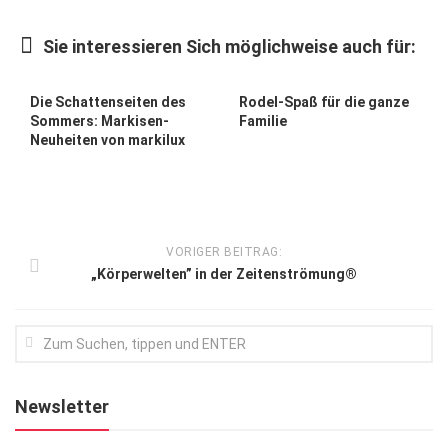
Kunst & Kultur
Sie interessieren Sich möglichweise auch für:
Lifestyle
Ausflug & Reise
Die Schattenseiten des
Rodel-Spaß für die ganze
Sommers: Markisen-
Familie
Podcast
Neuheiten von markilux
Top Branchen
SACHSEN IN PARIS
VORIGER BEITRAG:
„Körperwelten” in der Zeitenströmung®
Newsletter