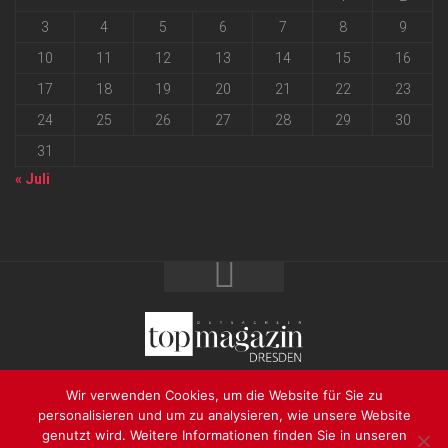
3
4
5
6
7
8
9
10
11
12
13
14
15
16
17
18
19
20
21
22
23
24
25
26
27
28
29
30
31
« Juli
2026 progressmedia Verlag & Werbeagentur GmbH • Bautzner
Wir verwenden Cookies, um die Website für Sie zu
Landstraße 62 • 01324 Dresden
personalisieren und um zu analysieren, wie unsere Website
genutzt wird. Weitere Informationen finden Sie in unseren