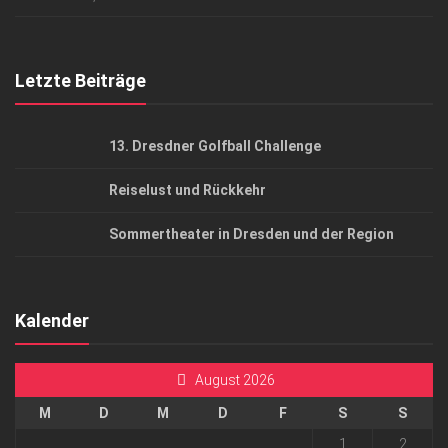
Top Gesundheitsforum Dresden / Ostsachsen
Mediadaten
Letzte Beiträge
13. Dresdner Golfball Challenge
Reiselust und Rückkehr
Sommertheater in Dresden und der Region
Kalender
August 2026
M
D
M
D
F
S
S
1
2