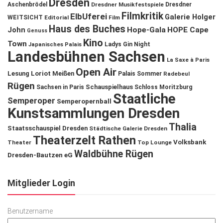
Dresden
Aschenbrödel
Dresdner Musikfestspiele
Dresdner
Filmkritik
ElbUferei
Galerie Holger
WEITSICHT
Editorial
Film
Haus des Buches
John
Hope-Gala
HOPE Cape
Genuss
Kino
Town
Ladys Gin Night
Japanisches Palais
Landesbühnen Sachsen
La Saxe à Paris
Open Air
Lesung
Loriot
Meißen
Palais Sommer
Radebeul
Rügen
Schauspielhaus
Sachsen in Paris
Schloss Moritzburg
Staatliche
Semperoper
Semperopernball
Kunstsammlungen Dresden
Thalia
Staatsschauspiel Dresden
Städtische Galerie Dresden
Theaterzelt Rathen
Volksbank
Theater
Top Lounge
Waldbühne Rügen
Dresden-Bautzen eG
Mitglieder Login
Benutzername