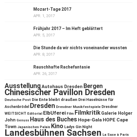
Mozart-Tage 2017
APR. 1, 2017
Frühjahr 2017 – Im Heft geblättert
APR. 5, 2017
Die Stunde da wir nichts voneinander wussten
APR. 8, 2017
Rauschhafte Rachefantasie
APR. 26, 2017
Ausstellung
Bergen
Autohaus Dresden
Chinesischer Pavillon Dresden
Die Ente bleibt draußen
Deutsche Post
Drei Haselnüsse für
Dresden
Aschenbrödel
Dresdner Musikfestspiele
Dresdner
Filmkritik
ElbUferei
Galerie Holger
WEITSICHT
Editorial
Film
Haus des Buches
John
Hope-Gala
HOPE Cape
Genuss
Kino
Town
Ladys Gin Night
Japanisches Palais
Landesbühnen Sachsen
La Saxe à Paris