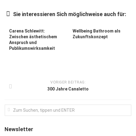
Kunst & Kultur
Sie interessieren Sich möglichweise auch für:
Lifestyle
Ausflug & Reise
Carena Schlewitt:
Wellbeing Bathroom als
Zwischen ästhetischem
Zukunftskonzept
Podcast
Anspruch und
Publikumswirksamkeit
Top Branchen
SACHSEN IN PARIS
VORIGER BEITRAG:
300 Jahre Canaletto
Newsletter