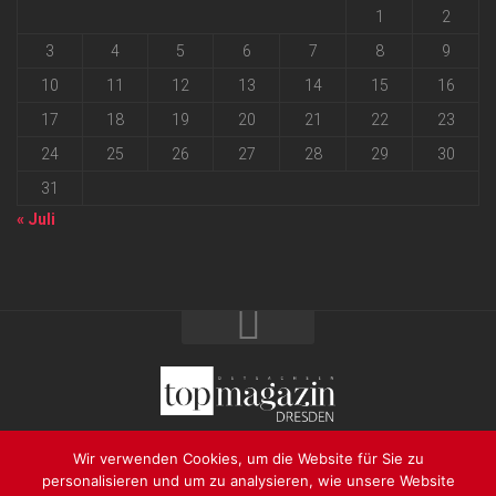
1
2
3
4
5
6
7
8
9
10
11
12
13
14
15
16
17
18
19
20
21
22
23
24
25
26
27
28
29
30
31
« Juli
2026 progressmedia Verlag & Werbeagentur GmbH • Bautzner
Wir verwenden Cookies, um die Website für Sie zu
Landstraße 62 • 01324 Dresden
personalisieren und um zu analysieren, wie unsere Website