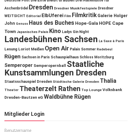
Die Ente bleibt draußen
Deutsche Post
Drei Haselnüsse für
Dresden
Aschenbrödel
Dresdner Musikfestspiele
Dresdner
Filmkritik
ElbUferei
Galerie Holger
WEITSICHT
Editorial
Film
Haus des Buches
John
Hope-Gala
HOPE Cape
Genuss
Kino
Town
Ladys Gin Night
Japanisches Palais
Landesbühnen Sachsen
La Saxe à Paris
Open Air
Lesung
Loriot
Meißen
Palais Sommer
Radebeul
Rügen
Schauspielhaus
Sachsen in Paris
Schloss Moritzburg
Staatliche
Semperoper
Semperopernball
Kunstsammlungen Dresden
Thalia
Staatsschauspiel Dresden
Städtische Galerie Dresden
Theaterzelt Rathen
Volksbank
Theater
Top Lounge
Waldbühne Rügen
Dresden-Bautzen eG
Mitglieder Login
Benutzername