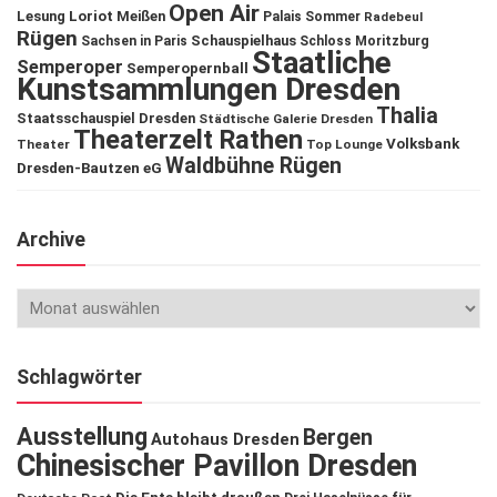
Open Air
Lesung
Loriot
Meißen
Palais Sommer
Radebeul
Rügen
Schauspielhaus
Sachsen in Paris
Schloss Moritzburg
Staatliche
Semperoper
Semperopernball
Kunstsammlungen Dresden
Thalia
Staatsschauspiel Dresden
Städtische Galerie Dresden
Theaterzelt Rathen
Volksbank
Theater
Top Lounge
Waldbühne Rügen
Dresden-Bautzen eG
Archive
Schlagwörter
Ausstellung
Bergen
Autohaus Dresden
Chinesischer Pavillon Dresden