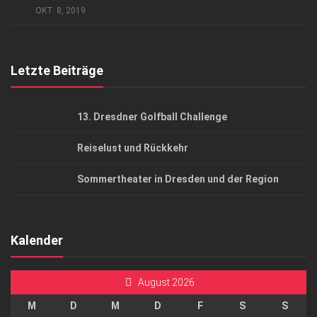
AGB
OKT. 8, 2019
Top Gesundheitsforum Dresden / Ostsachsen
Mediadaten
Letzte Beiträge
13. Dresdner Golfball Challenge
Reiselust und Rückkehr
Sommertheater in Dresden und der Region
Kalender
August 2026
M
D
M
D
F
S
S