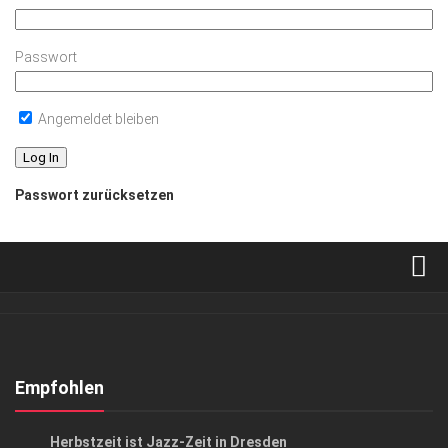
Passwort
Angemeldet bleiben
Passwort zurücksetzen
Verkaufsstellen
Abonnement
Kontakt, Impressum
Empfohlen
Datenschutzerklärung
HIGHLIGHTS
/
KUNST & KULTUR
Herbstzeit ist Jazz-Zeit in Dresden