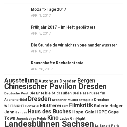
Mozart-Tage 2017
APR. 1, 2017
Frühjahr 2017 – Im Heft geblättert
APR. 5, 2017
Die Stunde da wir nichts voneinander wussten
APR. 8, 2017
Rauschhafte Rachefantasie
APR. 26, 2017
Ausstellung
Bergen
Autohaus Dresden
Chinesischer Pavillon Dresden
Die Ente bleibt draußen
Deutsche Post
Drei Haselnüsse für
Dresden
Aschenbrödel
Dresdner Musikfestspiele
Dresdner
Filmkritik
ElbUferei
Galerie Holger
WEITSICHT
Editorial
Film
Haus des Buches
John
Hope-Gala
HOPE Cape
Genuss
Kino
Town
Ladys Gin Night
Japanisches Palais
Landesbühnen Sachsen
La Saxe à Paris