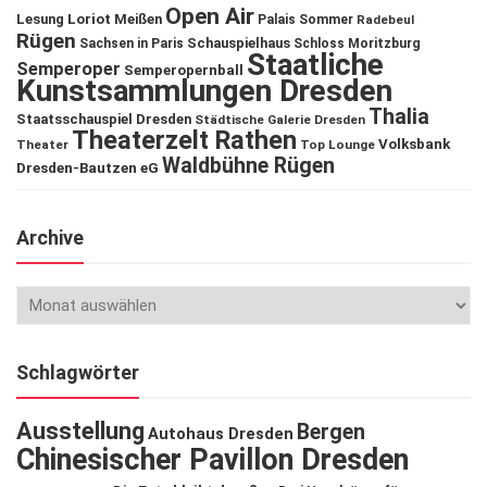
Open Air
Lesung
Loriot
Meißen
Palais Sommer
Radebeul
Rügen
Schauspielhaus
Sachsen in Paris
Schloss Moritzburg
Staatliche
Semperoper
Semperopernball
Kunstsammlungen Dresden
Thalia
Staatsschauspiel Dresden
Städtische Galerie Dresden
Theaterzelt Rathen
Volksbank
Theater
Top Lounge
Waldbühne Rügen
Dresden-Bautzen eG
Archive
Schlagwörter
Ausstellung
Bergen
Autohaus Dresden
Chinesischer Pavillon Dresden