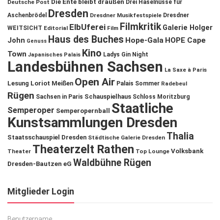
Die Ente bleibt draußen
Deutsche Post
Drei Haselnüsse für
Dresden
Aschenbrödel
Dresdner Musikfestspiele
Dresdner
Filmkritik
ElbUferei
Galerie Holger
WEITSICHT
Editorial
Film
Haus des Buches
John
Hope-Gala
HOPE Cape
Genuss
Kino
Town
Ladys Gin Night
Japanisches Palais
Landesbühnen Sachsen
La Saxe à Paris
Open Air
Lesung
Loriot
Meißen
Palais Sommer
Radebeul
Rügen
Schauspielhaus
Sachsen in Paris
Schloss Moritzburg
Staatliche
Semperoper
Semperopernball
Kunstsammlungen Dresden
Thalia
Staatsschauspiel Dresden
Städtische Galerie Dresden
Theaterzelt Rathen
Volksbank
Theater
Top Lounge
Waldbühne Rügen
Dresden-Bautzen eG
Mitglieder Login
Benutzername