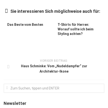
Kunst & Kultur
Sie interessieren Sich möglichweise auch für:
Lifestyle
Ausflug & Reise
Das Beste vom Besten
T-Shirts für Herren:
Worauf sollte ich beim
Podcast
Styling achten?
Top Branchen
SACHSEN IN PARIS
VORIGER BEITRAG:
Haus Schminke: Vom „Nudeldampfer“ zur
Architektur-Ikone
Newsletter