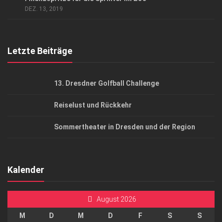
AGB
DEZ. 13, 2019
Top Gesundheitsforum Dresden / Ostsachsen
Mediadaten
Letzte Beiträge
13. Dresdner Golfball Challenge
Reiselust und Rückkehr
Sommertheater in Dresden und der Region
Kalender
August 2026
M
D
M
D
F
S
S