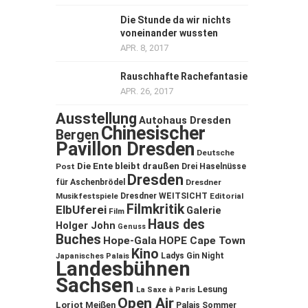
Die Stunde da wir nichts
voneinander wussten
APR. 8, 2017
Rauschhafte Rachefantasie
APR. 26, 2017
Ausstellung
Autohaus Dresden
Chinesischer
Bergen
Pavillon Dresden
Deutsche
Die Ente bleibt draußen
Post
Drei Haselnüsse
Dresden
für Aschenbrödel
Dresdner
Musikfestspiele
Dresdner WEITSICHT
Editorial
Filmkritik
ElbUferei
Galerie
Film
Haus des
Holger John
Genuss
Buches
Hope-Gala
HOPE Cape Town
Kino
Ladys Gin Night
Japanisches Palais
Landesbühnen
Sachsen
Lesung
La Saxe à Paris
Open Air
Loriot
Meißen
Palais Sommer