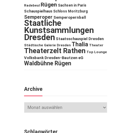
Rügen
Sachsen in Paris
Radebeul
Schauspielhaus
Schloss Moritzburg
Semperoper
Semperopernball
Staatliche
Kunstsammlungen
Dresden
Staatsschauspiel Dresden
Thalia
Städtische Galerie Dresden
Theater
Theaterzelt Rathen
Top Lounge
Volksbank Dresden-Bautzen eG
Waldbühne Rügen
Archive
Schlagwörter