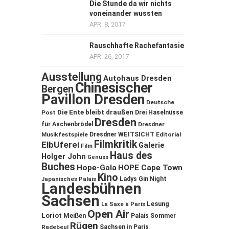
Die Stunde da wir nichts
voneinander wussten
APR. 8, 2017
Rauschhafte Rachefantasie
APR. 26, 2017
Ausstellung
Autohaus Dresden
Chinesischer
Bergen
Pavillon Dresden
Deutsche
Die Ente bleibt draußen
Post
Drei Haselnüsse
Dresden
für Aschenbrödel
Dresdner
Musikfestspiele
Dresdner WEITSICHT
Editorial
Filmkritik
ElbUferei
Galerie
Film
Haus des
Holger John
Genuss
Buches
Hope-Gala
HOPE Cape Town
Kino
Ladys Gin Night
Japanisches Palais
Landesbühnen
Sachsen
Lesung
La Saxe à Paris
Open Air
Loriot
Meißen
Palais Sommer
Rügen
Sachsen in Paris
Radebeul