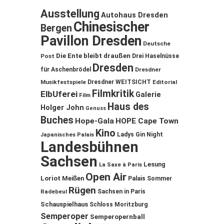
Ausstellung
Autohaus Dresden
Chinesischer
Bergen
Pavillon Dresden
Deutsche
Die Ente bleibt draußen
Post
Drei Haselnüsse
Dresden
für Aschenbrödel
Dresdner
Musikfestspiele
Dresdner WEITSICHT
Editorial
Filmkritik
ElbUferei
Galerie
Film
Haus des
Holger John
Genuss
Buches
Hope-Gala
HOPE Cape Town
Kino
Ladys Gin Night
Japanisches Palais
Landesbühnen
Sachsen
Lesung
La Saxe à Paris
Open Air
Loriot
Meißen
Palais Sommer
Rügen
Sachsen in Paris
Radebeul
Schauspielhaus
Schloss Moritzburg
Semperoper
Semperopernball