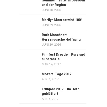
Sommertheater in Dresden
und der Region
JUNI 30, 2026
Marilyn Monroe wird 100!
JUNI 29, 2026
Ruth Moschner:
Herzenssache Hoffnung
JUNI 29, 2026
Filmfest Dresden: Kurz und
substanziell
MÄRZ 4, 2017
Mozart-Tage 2017
APR. 1, 2017
Frühjahr 2017 – Im Heft
geblättert
APR. 5, 2017