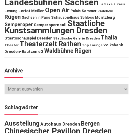
Landesbühnen Sachsen
La Saxe à Paris
Open Air
Lesung
Loriot
Meißen
Palais Sommer
Radebeul
Rügen
Schauspielhaus
Sachsen in Paris
Schloss Moritzburg
Staatliche
Semperoper
Semperopernball
Kunstsammlungen Dresden
Thalia
Staatsschauspiel Dresden
Städtische Galerie Dresden
Theaterzelt Rathen
Volksbank
Theater
Top Lounge
Waldbühne Rügen
Dresden-Bautzen eG
Archive
Schlagwörter
Ausstellung
Bergen
Autohaus Dresden
Chinesischer Pavillon Dresden