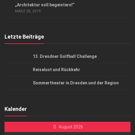
„Architektur soll begeistern!“
AGB
MÄRZ 28, 2019
Top Gesundheitsforum Dresden / Ostsachsen
Mediadaten
Letzte Beiträge
13. Dresdner Golfball Challenge
Reiselust und Rückkehr
Sommertheater in Dresden und der Region
Kalender
August 2026