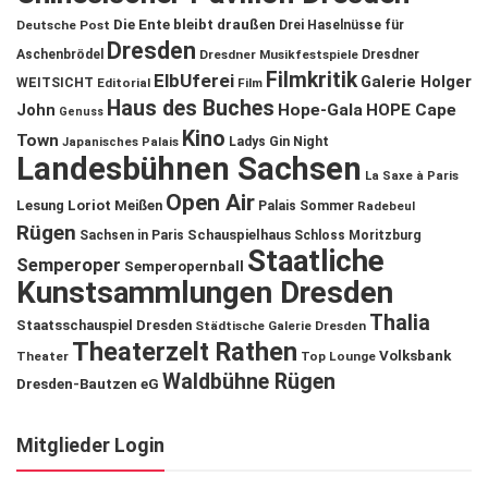
Die Ente bleibt draußen
Deutsche Post
Drei Haselnüsse für
Dresden
Aschenbrödel
Dresdner Musikfestspiele
Dresdner
Filmkritik
ElbUferei
Galerie Holger
WEITSICHT
Editorial
Film
Haus des Buches
John
Hope-Gala
HOPE Cape
Genuss
Kino
Town
Ladys Gin Night
Japanisches Palais
Landesbühnen Sachsen
La Saxe à Paris
Open Air
Lesung
Loriot
Meißen
Palais Sommer
Radebeul
Rügen
Schauspielhaus
Sachsen in Paris
Schloss Moritzburg
Staatliche
Semperoper
Semperopernball
Kunstsammlungen Dresden
Thalia
Staatsschauspiel Dresden
Städtische Galerie Dresden
Theaterzelt Rathen
Volksbank
Theater
Top Lounge
Waldbühne Rügen
Dresden-Bautzen eG
Mitglieder Login