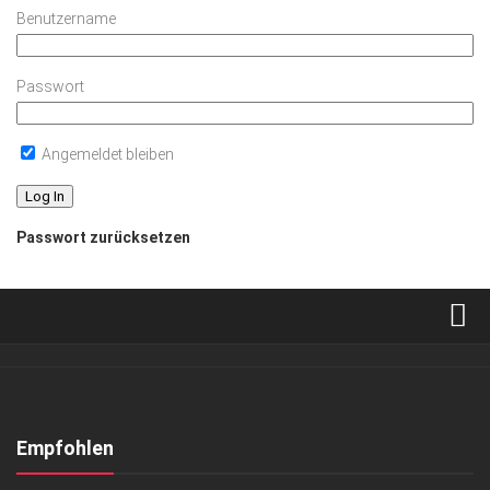
Benutzername
Passwort
Angemeldet bleiben
Passwort zurücksetzen
Verkaufsstellen
Abonnement
Kontakt, Impressum
Empfohlen
Datenschutzerklärung
ARCHITEKTUR & DESIGN
/
GESELLSCHAFT