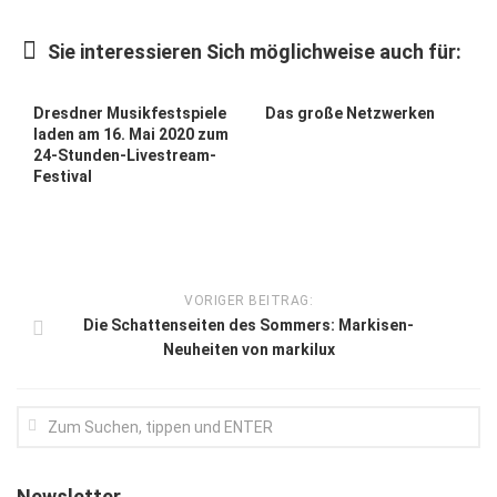
Kunst & Kultur
Sie interessieren Sich möglichweise auch für:
Lifestyle
Ausflug & Reise
Dresdner Musikfestspiele
Das große Netzwerken
laden am 16. Mai 2020 zum
Podcast
24-Stunden-Livestream-
Festival
Top Branchen
SACHSEN IN PARIS
VORIGER BEITRAG:
Die Schattenseiten des Sommers: Markisen-
Neuheiten von markilux
Newsletter