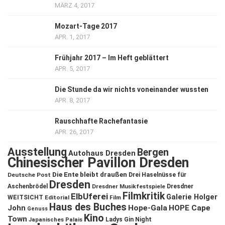
MÄRZ 4, 2017
Mozart-Tage 2017
APR. 1, 2017
Frühjahr 2017 – Im Heft geblättert
APR. 5, 2017
Die Stunde da wir nichts voneinander wussten
APR. 8, 2017
Rauschhafte Rachefantasie
APR. 26, 2017
Ausstellung
Bergen
Autohaus Dresden
Chinesischer Pavillon Dresden
Die Ente bleibt draußen
Deutsche Post
Drei Haselnüsse für
Dresden
Aschenbrödel
Dresdner Musikfestspiele
Dresdner
Filmkritik
ElbUferei
Galerie Holger
WEITSICHT
Editorial
Film
Haus des Buches
John
Hope-Gala
HOPE Cape
Genuss
Kino
Town
Ladys Gin Night
Japanisches Palais