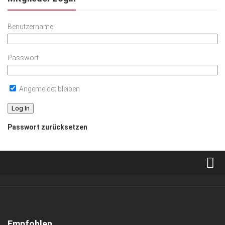
Benutzername
Passwort
Angemeldet bleiben
Passwort zurücksetzen
Verkaufsstellen
Abonnement
Kontakt, Impressum
Empfohlen