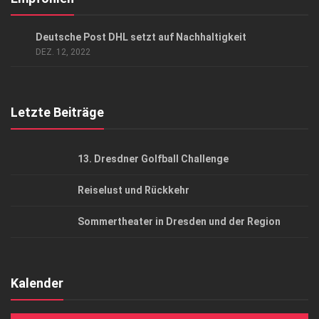
Datenschutzerklärung
ANZEIGE
/
GESCHÄFT
Deutsche Post DHL setzt auf Nachhaltigkeit
AGB
DEZ. 12, 2022
Top Gesundheitsforum Dresden / Ostsachsen
Mediadaten
Letzte Beiträge
13. Dresdner Golfball Challenge
Reiselust und Rückkehr
Sommertheater in Dresden und der Region
Kalender