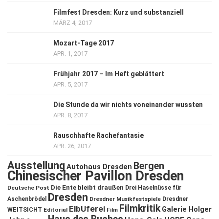
Filmfest Dresden: Kurz und substanziell
MÄRZ 4, 2017
Mozart-Tage 2017
APR. 1, 2017
Frühjahr 2017 – Im Heft geblättert
APR. 5, 2017
Die Stunde da wir nichts voneinander wussten
APR. 8, 2017
Rauschhafte Rachefantasie
APR. 26, 2017
Ausstellung
Bergen
Autohaus Dresden
Chinesischer Pavillon Dresden
Die Ente bleibt draußen
Deutsche Post
Drei Haselnüsse für
Dresden
Aschenbrödel
Dresdner Musikfestspiele
Dresdner
Filmkritik
ElbUferei
Galerie Holger
WEITSICHT
Editorial
Film