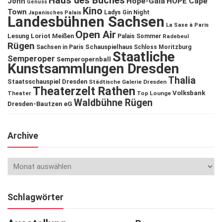
Haus des Buches
John
Hope-Gala
HOPE Cape
Genuss
Kino
Town
Ladys Gin Night
Japanisches Palais
Landesbühnen Sachsen
La Saxe à Paris
Open Air
Lesung
Loriot
Meißen
Palais Sommer
Radebeul
Rügen
Schauspielhaus
Sachsen in Paris
Schloss Moritzburg
Staatliche
Semperoper
Semperopernball
Kunstsammlungen Dresden
Thalia
Staatsschauspiel Dresden
Städtische Galerie Dresden
Theaterzelt Rathen
Volksbank
Theater
Top Lounge
Waldbühne Rügen
Dresden-Bautzen eG
Archive
Schlagwörter