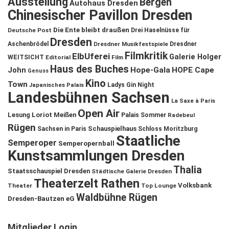
Ausstellung
Bergen
Autohaus Dresden
Chinesischer Pavillon Dresden
Die Ente bleibt draußen
Deutsche Post
Drei Haselnüsse für
Dresden
Aschenbrödel
Dresdner Musikfestspiele
Dresdner
Filmkritik
ElbUferei
Galerie Holger
WEITSICHT
Editorial
Film
Haus des Buches
John
Hope-Gala
HOPE Cape
Genuss
Kino
Town
Ladys Gin Night
Japanisches Palais
Landesbühnen Sachsen
La Saxe à Paris
Open Air
Lesung
Loriot
Meißen
Palais Sommer
Radebeul
Rügen
Schauspielhaus
Sachsen in Paris
Schloss Moritzburg
Staatliche
Semperoper
Semperopernball
Kunstsammlungen Dresden
Thalia
Staatsschauspiel Dresden
Städtische Galerie Dresden
Theaterzelt Rathen
Volksbank
Theater
Top Lounge
Waldbühne Rügen
Dresden-Bautzen eG
Mitglieder Login