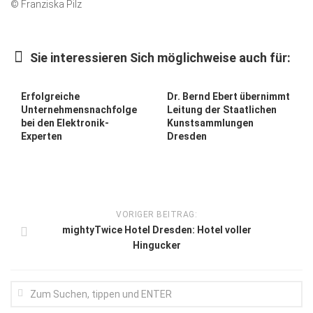
© Franziska Pilz
Kunst & Kultur
Lifestyle
Sie interessieren Sich möglichweise auch für:
Ausflug & Reise
Erfolgreiche
Dr. Bernd Ebert übernimmt
Podcast
Unternehmensnachfolge
Leitung der Staatlichen
Top Branchen
bei den Elektronik-
Kunstsammlungen
Experten
Dresden
SACHSEN IN PARIS
VORIGER BEITRAG:
mightyTwice Hotel Dresden: Hotel voller
Hingucker