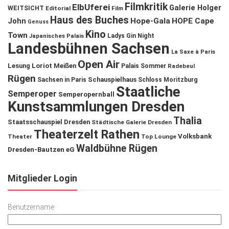
Filmkritik
ElbUferei
Galerie Holger
WEITSICHT
Editorial
Film
Haus des Buches
John
Hope-Gala
HOPE Cape
Genuss
Kino
Town
Ladys Gin Night
Japanisches Palais
Landesbühnen Sachsen
La Saxe à Paris
Open Air
Lesung
Loriot
Meißen
Palais Sommer
Radebeul
Rügen
Schauspielhaus
Sachsen in Paris
Schloss Moritzburg
Staatliche
Semperoper
Semperopernball
Kunstsammlungen Dresden
Thalia
Staatsschauspiel Dresden
Städtische Galerie Dresden
Theaterzelt Rathen
Volksbank
Theater
Top Lounge
Waldbühne Rügen
Dresden-Bautzen eG
Mitglieder Login
Benutzername