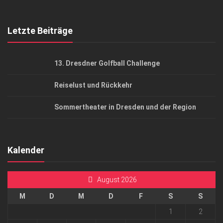
Top Gesundheitsforum Dresden / Ostsachsen
Mediadaten
Letzte Beiträge
13. Dresdner Golfball Challenge
Reiselust und Rückkehr
Sommertheater in Dresden und der Region
Kalender
August 2026
M
D
M
D
F
S
S
1
2