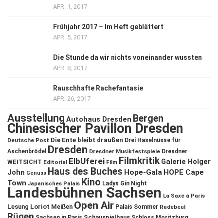
APR. 1, 2017
Frühjahr 2017 – Im Heft geblättert
APR. 5, 2017
Die Stunde da wir nichts voneinander wussten
APR. 8, 2017
Rauschhafte Rachefantasie
APR. 26, 2017
Ausstellung
Bergen
Autohaus Dresden
Chinesischer Pavillon Dresden
Die Ente bleibt draußen
Deutsche Post
Drei Haselnüsse für
Dresden
Aschenbrödel
Dresdner Musikfestspiele
Dresdner
Filmkritik
ElbUferei
Galerie Holger
WEITSICHT
Editorial
Film
Haus des Buches
John
Hope-Gala
HOPE Cape
Genuss
Kino
Town
Ladys Gin Night
Japanisches Palais
Landesbühnen Sachsen
La Saxe à Paris
Open Air
Lesung
Loriot
Meißen
Palais Sommer
Radebeul
Rügen
Schauspielhaus
Sachsen in Paris
Schloss Moritzburg