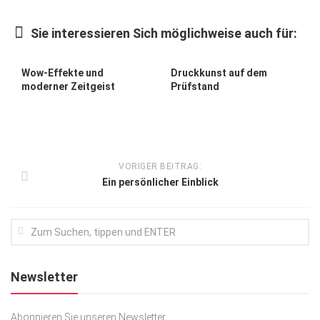
Kunst & Kultur
Sie interessieren Sich möglichweise auch für:
Lifestyle
Ausflug & Reise
Wow-Effekte und
Druckkunst auf dem
moderner Zeitgeist
Prüfstand
Podcast
Top Branchen
SACHSEN IN PARIS
VORIGER BEITRAG:
Ein persönlicher Einblick
Newsletter
Abonnieren Sie unseren Newsletter