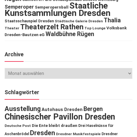
Staatliche
Semperoper
Semperopernball
Kunstsammlungen Dresden
Thalia
Staatsschauspiel Dresden
Städtische Galerie Dresden
Theaterzelt Rathen
Volksbank
Theater
Top Lounge
Waldbühne Rügen
Dresden-Bautzen eG
Archive
Schlagwörter
Ausstellung
Bergen
Autohaus Dresden
Chinesischer Pavillon Dresden
Die Ente bleibt draußen
Deutsche Post
Drei Haselnüsse für
Dresden
Aschenbrödel
Dresdner Musikfestspiele
Dresdner