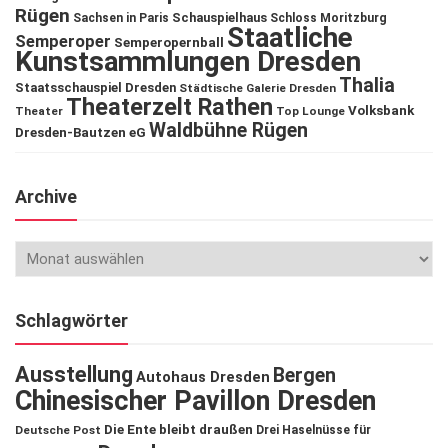
Rügen
Schauspielhaus
Sachsen in Paris
Schloss Moritzburg
Staatliche
Semperoper
Semperopernball
Kunstsammlungen Dresden
Thalia
Staatsschauspiel Dresden
Städtische Galerie Dresden
Theaterzelt Rathen
Volksbank
Theater
Top Lounge
Waldbühne Rügen
Dresden-Bautzen eG
Archive
Schlagwörter
Ausstellung
Bergen
Autohaus Dresden
Chinesischer Pavillon Dresden
Die Ente bleibt draußen
Deutsche Post
Drei Haselnüsse für