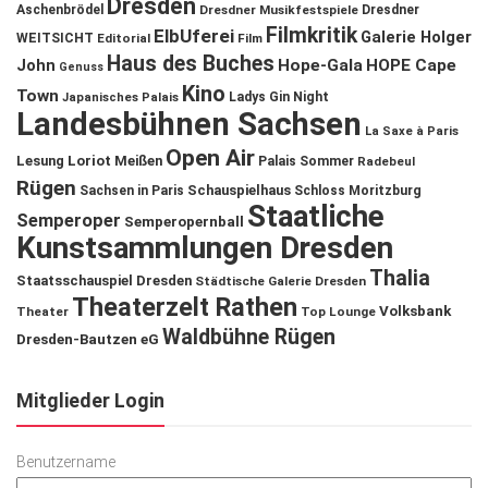
Dresden
Aschenbrödel
Dresdner Musikfestspiele
Dresdner
Filmkritik
ElbUferei
Galerie Holger
WEITSICHT
Editorial
Film
Haus des Buches
John
Hope-Gala
HOPE Cape
Genuss
Kino
Town
Ladys Gin Night
Japanisches Palais
Landesbühnen Sachsen
La Saxe à Paris
Open Air
Lesung
Loriot
Meißen
Palais Sommer
Radebeul
Rügen
Schauspielhaus
Sachsen in Paris
Schloss Moritzburg
Staatliche
Semperoper
Semperopernball
Kunstsammlungen Dresden
Thalia
Staatsschauspiel Dresden
Städtische Galerie Dresden
Theaterzelt Rathen
Volksbank
Theater
Top Lounge
Waldbühne Rügen
Dresden-Bautzen eG
Mitglieder Login
Benutzername