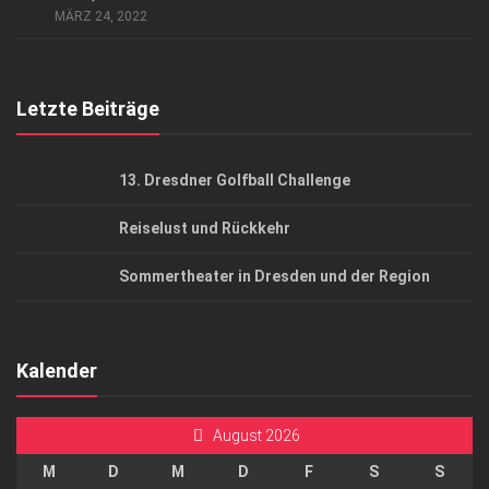
MÄRZ 24, 2022
Top Gesundheitsforum Dresden / Ostsachsen
Mediadaten
Letzte Beiträge
13. Dresdner Golfball Challenge
Reiselust und Rückkehr
Sommertheater in Dresden und der Region
Kalender
August 2026
M
D
M
D
F
S
S