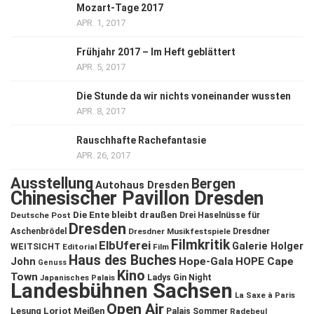
Mozart-Tage 2017
APR. 1, 2017
Frühjahr 2017 – Im Heft geblättert
APR. 5, 2017
Die Stunde da wir nichts voneinander wussten
APR. 8, 2017
Rauschhafte Rachefantasie
APR. 26, 2017
Ausstellung
Bergen
Autohaus Dresden
Chinesischer Pavillon Dresden
Die Ente bleibt draußen
Deutsche Post
Drei Haselnüsse für
Dresden
Aschenbrödel
Dresdner Musikfestspiele
Dresdner
Filmkritik
ElbUferei
Galerie Holger
WEITSICHT
Editorial
Film
Haus des Buches
John
Hope-Gala
HOPE Cape
Genuss
Kino
Town
Ladys Gin Night
Japanisches Palais
Landesbühnen Sachsen
La Saxe à Paris
Open Air
Lesung
Loriot
Meißen
Palais Sommer
Radebeul