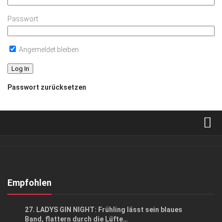
Passwort
Angemeldet bleiben
Passwort zurücksetzen
Verkaufsstellen
Abonnement
Kontakt, Impressum
Empfohlen
Datenschutzerklärung
EVENTS
27. LADYS GIN NIGHT: Frühling lässt sein blaues
AGB
Band, flattern durch die Lüfte…