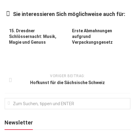
Kunst & Kultur
Sie interessieren Sich möglichweise auch für:
Lifestyle
Ausflug & Reise
15. Dresdner
Erste Abmahnungen
Schlössernacht: Musik,
aufgrund
Podcast
Magie und Genuss
Verpackungsgesetz
Top Branchen
SACHSEN IN PARIS
VORIGER BEITRAG:
Hofkunst für die Sächsische Schweiz
Newsletter