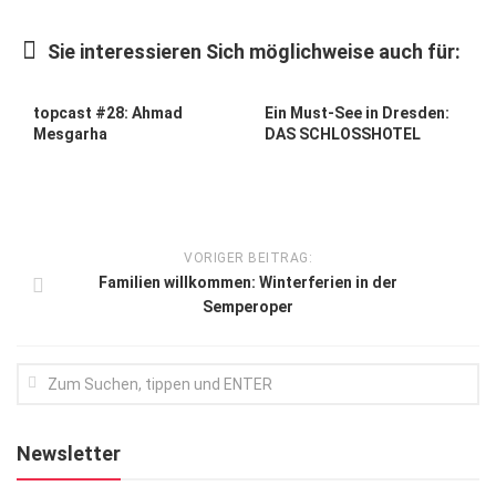
Kunst & Kultur
Sie interessieren Sich möglichweise auch für:
Lifestyle
Ausflug & Reise
topcast #28: Ahmad
Ein Must-See in Dresden:
Mesgarha
DAS SCHLOSSHOTEL
Podcast
Top Branchen
SACHSEN IN PARIS
VORIGER BEITRAG:
Familien willkommen: Winterferien in der
Semperoper
Newsletter