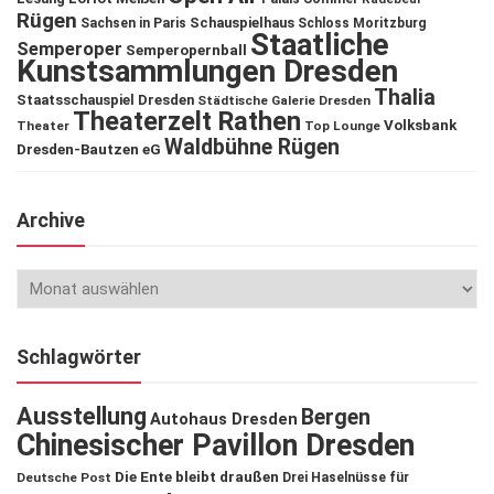
Rügen
Schauspielhaus
Sachsen in Paris
Schloss Moritzburg
Staatliche
Semperoper
Semperopernball
Kunstsammlungen Dresden
Thalia
Staatsschauspiel Dresden
Städtische Galerie Dresden
Theaterzelt Rathen
Volksbank
Theater
Top Lounge
Waldbühne Rügen
Dresden-Bautzen eG
Archive
Schlagwörter
Ausstellung
Bergen
Autohaus Dresden
Chinesischer Pavillon Dresden
Die Ente bleibt draußen
Deutsche Post
Drei Haselnüsse für