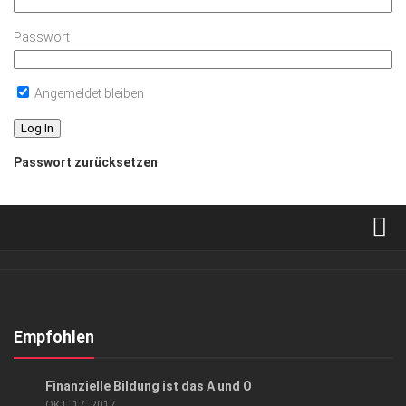
Passwort
Angemeldet bleiben
Passwort zurücksetzen
Verkaufsstellen
Abonnement
Kontakt, Impressum
Empfohlen
Datenschutzerklärung
ANZEIGE
/
GESCHÄFT
Finanzielle Bildung ist das A und O
AGB
OKT. 17, 2017