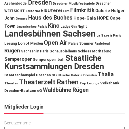
Dresden
Aschenbrödel
Dresdner Musikfestspiele
Dresdner
Filmkritik
ElbUferei
Galerie Holger
WEITSICHT
Editorial
Film
Haus des Buches
John
Hope-Gala
HOPE Cape
Genuss
Kino
Town
Ladys Gin Night
Japanisches Palais
Landesbühnen Sachsen
La Saxe à Paris
Open Air
Lesung
Loriot
Meißen
Palais Sommer
Radebeul
Rügen
Schauspielhaus
Sachsen in Paris
Schloss Moritzburg
Staatliche
Semperoper
Semperopernball
Kunstsammlungen Dresden
Thalia
Staatsschauspiel Dresden
Städtische Galerie Dresden
Theaterzelt Rathen
Volksbank
Theater
Top Lounge
Waldbühne Rügen
Dresden-Bautzen eG
Mitglieder Login
Benutzername