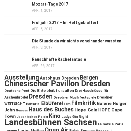
Mozart-Tage 2017
APR. 1, 2017
Frühjahr 2017 – Im Heft geblättert
APR. 5, 2017
Die Stunde da wir nichts voneinander wussten
APR. 8, 2017
Rauschhafte Rachefantasie
APR. 26, 2017
Ausstellung
Bergen
Autohaus Dresden
Chinesischer Pavillon Dresden
Die Ente bleibt draußen
Deutsche Post
Drei Haselnüsse für
Dresden
Aschenbrödel
Dresdner Musikfestspiele
Dresdner
Filmkritik
ElbUferei
Galerie Holger
WEITSICHT
Editorial
Film
Haus des Buches
John
Hope-Gala
HOPE Cape
Genuss
Kino
Town
Ladys Gin Night
Japanisches Palais
Landesbühnen Sachsen
La Saxe à Paris
Open Air
Lesung
Loriot
Meißen
Palais Sommer
Radebeul