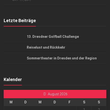
Top Gesundheitsforum Dresden / Ostsachsen
Mediadaten
Letzte Beiträge
13. Dresdner Golfball Challenge
Reiselust und Rückkehr
Sommertheater in Dresden und der Region
Kalender
August 2026
M
D
M
D
F
S
S
1
2