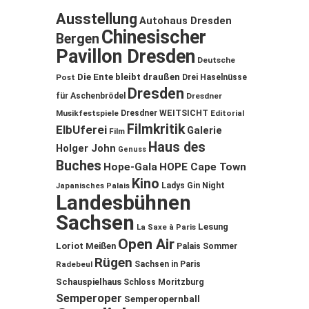
Ausstellung
Autohaus Dresden
Chinesischer
Bergen
Pavillon Dresden
Deutsche
Die Ente bleibt draußen
Post
Drei Haselnüsse
Dresden
für Aschenbrödel
Dresdner
Musikfestspiele
Dresdner WEITSICHT
Editorial
Filmkritik
ElbUferei
Galerie
Film
Haus des
Holger John
Genuss
Buches
Hope-Gala
HOPE Cape Town
Kino
Ladys Gin Night
Japanisches Palais
Landesbühnen
Sachsen
Lesung
La Saxe à Paris
Open Air
Loriot
Meißen
Palais Sommer
Rügen
Sachsen in Paris
Radebeul
Schauspielhaus
Schloss Moritzburg
Semperoper
Semperopernball