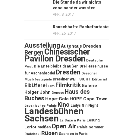
Die Stunde da wir nichts
voneinander wussten
APR. 8, 2017
Rauschhafte Rachefantasie
APR. 26, 2017
Ausstellung
Autohaus Dresden
Chinesischer
Bergen
Pavillon Dresden
Deutsche
Die Ente bleibt draußen
Post
Drei Haselnüsse
Dresden
für Aschenbrödel
Dresdner
Musikfestspiele
Dresdner WEITSICHT
Editorial
Filmkritik
ElbUferei
Galerie
Film
Haus des
Holger John
Genuss
Buches
Hope-Gala
HOPE Cape Town
Kino
Ladys Gin Night
Japanisches Palais
Landesbühnen
Sachsen
Lesung
La Saxe à Paris
Open Air
Loriot
Meißen
Palais Sommer
Rügen
Sachsen in Paris
Radebeul