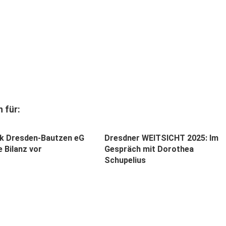
 für:
k Dresden-Bautzen eG
Dresdner WEITSICHT 2025: Im
e Bilanz vor
Gespräch mit Dorothea
Schupelius