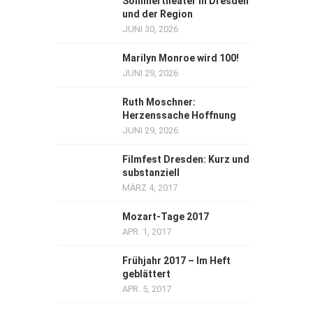
Sommertheater in Dresden
und der Region
JUNI 30, 2026
Marilyn Monroe wird 100!
JUNI 29, 2026
Ruth Moschner:
Herzenssache Hoffnung
JUNI 29, 2026
Filmfest Dresden: Kurz und
substanziell
MÄRZ 4, 2017
Mozart-Tage 2017
APR. 1, 2017
Frühjahr 2017 – Im Heft
geblättert
APR. 5, 2017