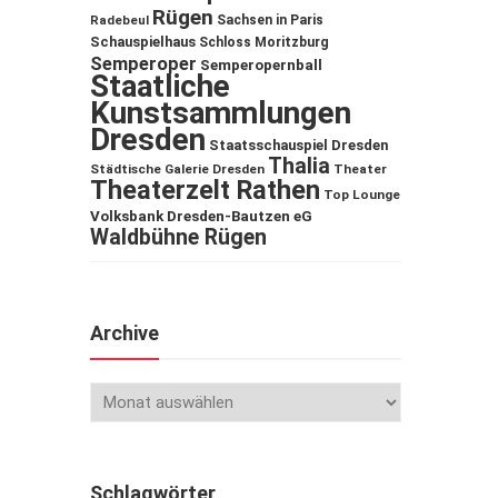
Rügen
Sachsen in Paris
Radebeul
Schauspielhaus
Schloss Moritzburg
Semperoper
Semperopernball
Staatliche
Kunstsammlungen
Dresden
Staatsschauspiel Dresden
Thalia
Städtische Galerie Dresden
Theater
Theaterzelt Rathen
Top Lounge
Volksbank Dresden-Bautzen eG
Waldbühne Rügen
Archive
Schlagwörter