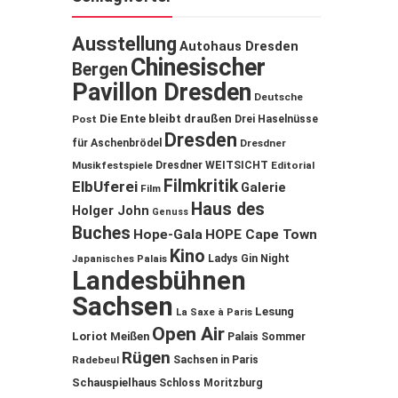
Ausstellung
Autohaus Dresden
Chinesischer
Bergen
Pavillon Dresden
Deutsche
Die Ente bleibt draußen
Post
Drei Haselnüsse
Dresden
für Aschenbrödel
Dresdner
Musikfestspiele
Dresdner WEITSICHT
Editorial
Filmkritik
ElbUferei
Galerie
Film
Haus des
Holger John
Genuss
Buches
Hope-Gala
HOPE Cape Town
Kino
Ladys Gin Night
Japanisches Palais
Landesbühnen
Sachsen
Lesung
La Saxe à Paris
Open Air
Loriot
Meißen
Palais Sommer
Rügen
Sachsen in Paris
Radebeul
Schauspielhaus
Schloss Moritzburg