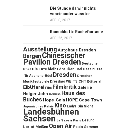
Die Stunde da wir nichts
voneinander wussten
APR. 8, 2017
Rauschhafte Rachefantasie
APR. 26, 2017
Ausstellung
Autohaus Dresden
Chinesischer
Bergen
Pavillon Dresden
Deutsche
Die Ente bleibt draußen
Post
Drei Haselnüsse
Dresden
für Aschenbrödel
Dresdner
Musikfestspiele
Dresdner WEITSICHT
Editorial
Filmkritik
ElbUferei
Galerie
Film
Haus des
Holger John
Genuss
Buches
Hope-Gala
HOPE Cape Town
Kino
Ladys Gin Night
Japanisches Palais
Landesbühnen
Sachsen
Lesung
La Saxe à Paris
Open Air
Loriot
Meißen
Palais Sommer