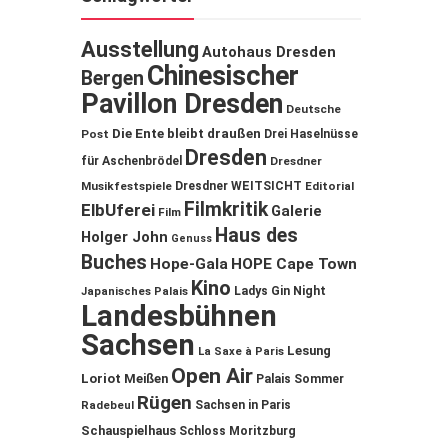
Ausstellung
Autohaus Dresden
Chinesischer
Bergen
Pavillon Dresden
Deutsche
Die Ente bleibt draußen
Post
Drei Haselnüsse
Dresden
für Aschenbrödel
Dresdner
Musikfestspiele
Dresdner WEITSICHT
Editorial
Filmkritik
ElbUferei
Galerie
Film
Haus des
Holger John
Genuss
Buches
Hope-Gala
HOPE Cape Town
Kino
Ladys Gin Night
Japanisches Palais
Landesbühnen
Sachsen
Lesung
La Saxe à Paris
Open Air
Loriot
Meißen
Palais Sommer
Rügen
Sachsen in Paris
Radebeul
Schauspielhaus
Schloss Moritzburg