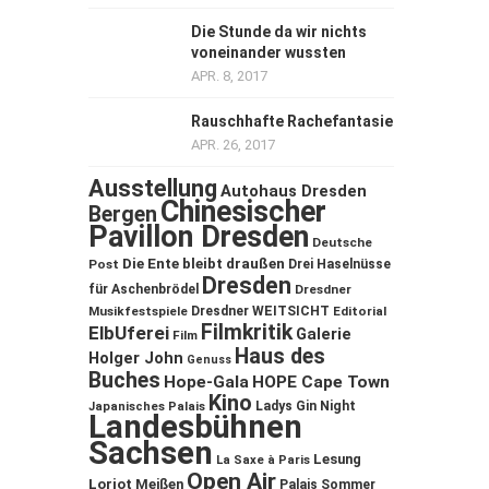
Die Stunde da wir nichts
voneinander wussten
APR. 8, 2017
Rauschhafte Rachefantasie
APR. 26, 2017
Ausstellung
Autohaus Dresden
Chinesischer
Bergen
Pavillon Dresden
Deutsche
Die Ente bleibt draußen
Post
Drei Haselnüsse
Dresden
für Aschenbrödel
Dresdner
Musikfestspiele
Dresdner WEITSICHT
Editorial
Filmkritik
ElbUferei
Galerie
Film
Haus des
Holger John
Genuss
Buches
Hope-Gala
HOPE Cape Town
Kino
Ladys Gin Night
Japanisches Palais
Landesbühnen
Sachsen
Lesung
La Saxe à Paris
Open Air
Loriot
Meißen
Palais Sommer