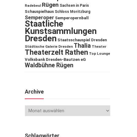
Rügen
Sachsen in Paris
Radebeul
Schauspielhaus
Schloss Moritzburg
Semperoper
Semperopernball
Staatliche
Kunstsammlungen
Dresden
Staatsschauspiel Dresden
Thalia
Städtische Galerie Dresden
Theater
Theaterzelt Rathen
Top Lounge
Volksbank Dresden-Bautzen eG
Waldbühne Rügen
Archive
Schlagwörter