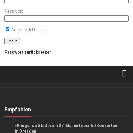
Passwort
Angemeldet bleiben
Passwort zurücksetzen
Verkaufsstellen
Abonnement
Kontakt, Impressum
Empfohlen
Datenschutzerklärung
EVENTS
»Klingende Stadt« am 27. Mai mit über 60 Konzerten
AGB
in Dresden