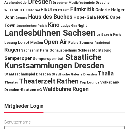
Dresden
Aschenbrödel
Dresdner Musikfestspiele
Dresdner
Filmkritik
ElbUferei
Galerie Holger
WEITSICHT
Editorial
Film
Haus des Buches
John
Hope-Gala
HOPE Cape
Genuss
Kino
Town
Ladys Gin Night
Japanisches Palais
Landesbühnen Sachsen
La Saxe à Paris
Open Air
Lesung
Loriot
Meißen
Palais Sommer
Radebeul
Rügen
Schauspielhaus
Sachsen in Paris
Schloss Moritzburg
Staatliche
Semperoper
Semperopernball
Kunstsammlungen Dresden
Thalia
Staatsschauspiel Dresden
Städtische Galerie Dresden
Theaterzelt Rathen
Volksbank
Theater
Top Lounge
Waldbühne Rügen
Dresden-Bautzen eG
Mitglieder Login
Benutzername