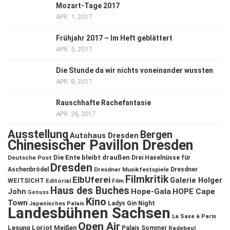
Mozart-Tage 2017
APR. 1, 2017
Frühjahr 2017 – Im Heft geblättert
APR. 5, 2017
Die Stunde da wir nichts voneinander wussten
APR. 8, 2017
Rauschhafte Rachefantasie
APR. 26, 2017
Ausstellung
Bergen
Autohaus Dresden
Chinesischer Pavillon Dresden
Die Ente bleibt draußen
Deutsche Post
Drei Haselnüsse für
Dresden
Aschenbrödel
Dresdner Musikfestspiele
Dresdner
Filmkritik
ElbUferei
Galerie Holger
WEITSICHT
Editorial
Film
Haus des Buches
John
Hope-Gala
HOPE Cape
Genuss
Kino
Town
Ladys Gin Night
Japanisches Palais
Landesbühnen Sachsen
La Saxe à Paris
Open Air
Lesung
Loriot
Meißen
Palais Sommer
Radebeul