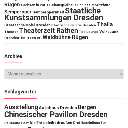
Rügen
Schauspielhaus
Sachsen in Paris
Schloss Moritzburg
Staatliche
Semperoper
Semperopernball
Kunstsammlungen Dresden
Thalia
Staatsschauspiel Dresden
Städtische Galerie Dresden
Theaterzelt Rathen
Volksbank
Theater
Top Lounge
Waldbühne Rügen
Dresden-Bautzen eG
Archive
Schlagwörter
Ausstellung
Bergen
Autohaus Dresden
Chinesischer Pavillon Dresden
Die Ente bleibt draußen
Deutsche Post
Drei Haselnüsse für