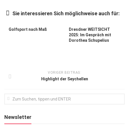
Kunst & Kultur
Sie interessieren Sich möglichweise auch für:
Lifestyle
Ausflug & Reise
Golfsport nach Maß
Dresdner WEITSICHT
2025: Im Gespräch mit
Podcast
Dorothea Schupelius
Top Branchen
SACHSEN IN PARIS
VORIGER BEITRAG:
Highlight der Seychellen
Newsletter