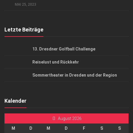
MAI 25, 2023
Top Gesundheitsforum Dresden / Ostsachsen
Mediadaten
Letzte Beiträge
13. Dresdner Golfball Challenge
Reiselust und Rückkehr
Sommertheater in Dresden und der Region
Kalender
August 2026
M
D
M
D
F
S
S