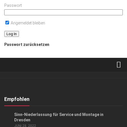
Passwort
Angemeldet bleiben
Passwort zurücksetzen
Verkaufsstellen
Abonnement
Kontakt, Impressum
Empfohlen
Datenschutzerklärung
EVENTS
/
GESCHÄFT
Sinn-Niederlassung für Service und Montage in
AGB
Dresden
JUNI 28, 2022