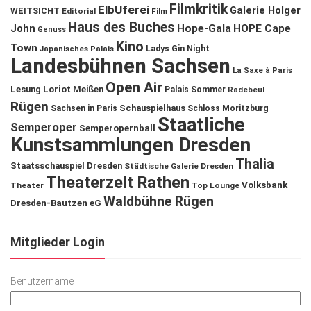
Filmkritik
ElbUferei
Galerie Holger
WEITSICHT
Editorial
Film
Haus des Buches
John
Hope-Gala
HOPE Cape
Genuss
Kino
Town
Ladys Gin Night
Japanisches Palais
Landesbühnen Sachsen
La Saxe à Paris
Open Air
Lesung
Loriot
Meißen
Palais Sommer
Radebeul
Rügen
Schauspielhaus
Sachsen in Paris
Schloss Moritzburg
Staatliche
Semperoper
Semperopernball
Kunstsammlungen Dresden
Thalia
Staatsschauspiel Dresden
Städtische Galerie Dresden
Theaterzelt Rathen
Volksbank
Theater
Top Lounge
Waldbühne Rügen
Dresden-Bautzen eG
Mitglieder Login
Benutzername