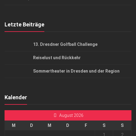
Top Gesundheitsforum Dresden / Ostsachsen
Mediadaten
Letzte Beiträge
13. Dresdner Golfball Challenge
Reiselust und Rückkehr
Sommertheater in Dresden und der Region
Kalender
August 2026
M
D
M
D
F
S
S
1
2