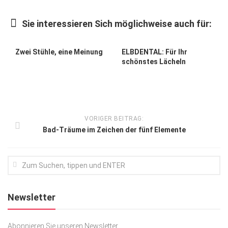
Kunst & Kultur
Sie interessieren Sich möglichweise auch für:
Lifestyle
Ausflug & Reise
Zwei Stühle, eine Meinung
ELBDENTAL: Für Ihr
schönstes Lächeln
Podcast
Top Branchen
SACHSEN IN PARIS
VORIGER BEITRAG:
Bad-Träume im Zeichen der fünf Elemente
Newsletter
Abonnieren Sie unseren Newsletter