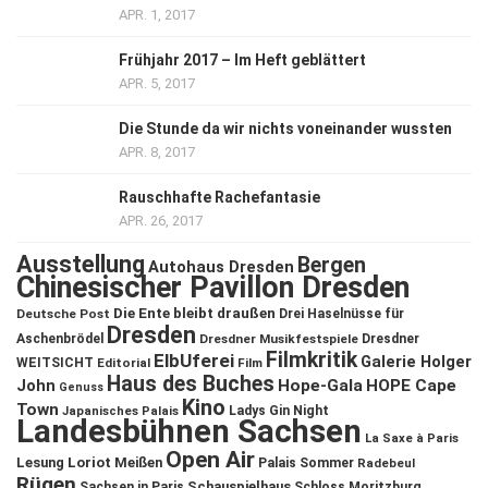
APR. 1, 2017
Frühjahr 2017 – Im Heft geblättert
APR. 5, 2017
Die Stunde da wir nichts voneinander wussten
APR. 8, 2017
Rauschhafte Rachefantasie
APR. 26, 2017
Ausstellung
Bergen
Autohaus Dresden
Chinesischer Pavillon Dresden
Die Ente bleibt draußen
Deutsche Post
Drei Haselnüsse für
Dresden
Aschenbrödel
Dresdner Musikfestspiele
Dresdner
Filmkritik
ElbUferei
Galerie Holger
WEITSICHT
Editorial
Film
Haus des Buches
John
Hope-Gala
HOPE Cape
Genuss
Kino
Town
Ladys Gin Night
Japanisches Palais
Landesbühnen Sachsen
La Saxe à Paris
Open Air
Lesung
Loriot
Meißen
Palais Sommer
Radebeul
Rügen
Schauspielhaus
Sachsen in Paris
Schloss Moritzburg