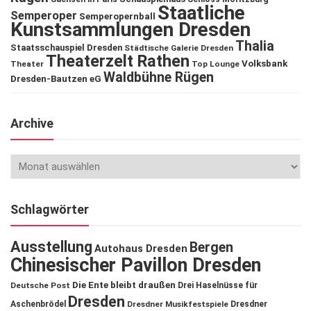
Staatliche
Semperoper
Semperopernball
Kunstsammlungen Dresden
Thalia
Staatsschauspiel Dresden
Städtische Galerie Dresden
Theaterzelt Rathen
Volksbank
Theater
Top Lounge
Waldbühne Rügen
Dresden-Bautzen eG
Archive
Schlagwörter
Ausstellung
Bergen
Autohaus Dresden
Chinesischer Pavillon Dresden
Die Ente bleibt draußen
Deutsche Post
Drei Haselnüsse für
Dresden
Aschenbrödel
Dresdner Musikfestspiele
Dresdner