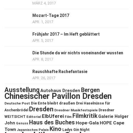
MÄRZ 4, 2017
Mozart-Tage 2017
APR. 1, 2017
Frühjahr 2017 – Im Heft geblättert
APR. 5, 2017
Die Stunde da wir nichts voneinander wussten
APR. 8, 2017
Rauschhafte Rachefantasie
APR. 26, 2017
Ausstellung
Bergen
Autohaus Dresden
Chinesischer Pavillon Dresden
Die Ente bleibt draußen
Deutsche Post
Drei Haselnüsse für
Dresden
Aschenbrödel
Dresdner Musikfestspiele
Dresdner
Filmkritik
ElbUferei
Galerie Holger
WEITSICHT
Editorial
Film
Haus des Buches
John
Hope-Gala
HOPE Cape
Genuss
Kino
Town
Ladys Gin Night
Japanisches Palais