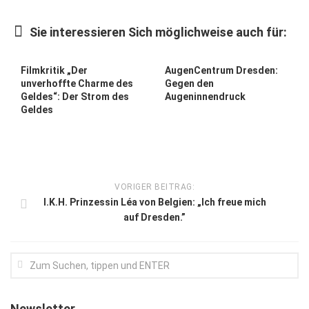
Kunst & Kultur
Sie interessieren Sich möglichweise auch für:
Lifestyle
Ausflug & Reise
Filmkritik „Der
AugenCentrum Dresden:
unverhoffte Charme des
Gegen den
Podcast
Geldes“: Der Strom des
Augeninnendruck
Geldes
Top Branchen
SACHSEN IN PARIS
VORIGER BEITRAG:
I.K.H. Prinzessin Léa von Belgien: „Ich freue mich
auf Dresden.”
Newsletter