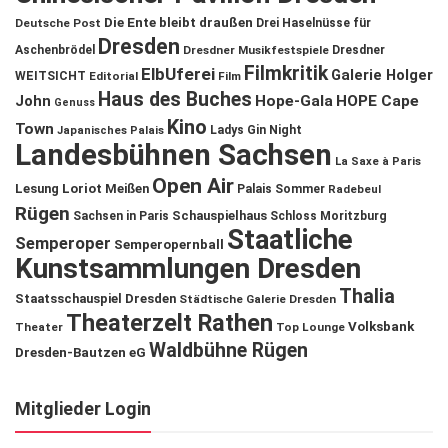
Die Ente bleibt draußen
Deutsche Post
Drei Haselnüsse für
Dresden
Aschenbrödel
Dresdner Musikfestspiele
Dresdner
Filmkritik
ElbUferei
Galerie Holger
WEITSICHT
Editorial
Film
Haus des Buches
John
Hope-Gala
HOPE Cape
Genuss
Kino
Town
Ladys Gin Night
Japanisches Palais
Landesbühnen Sachsen
La Saxe à Paris
Open Air
Lesung
Loriot
Meißen
Palais Sommer
Radebeul
Rügen
Schauspielhaus
Sachsen in Paris
Schloss Moritzburg
Staatliche
Semperoper
Semperopernball
Kunstsammlungen Dresden
Thalia
Staatsschauspiel Dresden
Städtische Galerie Dresden
Theaterzelt Rathen
Volksbank
Theater
Top Lounge
Waldbühne Rügen
Dresden-Bautzen eG
Mitglieder Login