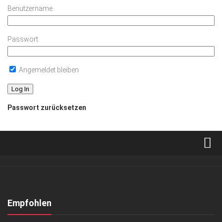
Benutzername
Passwort
Angemeldet bleiben
Passwort zurücksetzen
Verkaufsstellen
Abonnement
Kontakt, Impressum
Empfohlen
Datenschutzerklärung
EVENTS
/
GESELLSCHAFT
/
KUNST & KULTUR