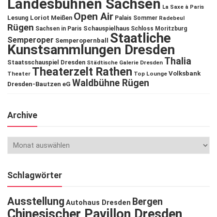
Landesbühnen Sachsen
La Saxe à Paris
Open Air
Lesung
Loriot
Meißen
Palais Sommer
Radebeul
Rügen
Schauspielhaus
Sachsen in Paris
Schloss Moritzburg
Staatliche
Semperoper
Semperopernball
Kunstsammlungen Dresden
Thalia
Staatsschauspiel Dresden
Städtische Galerie Dresden
Theaterzelt Rathen
Volksbank
Theater
Top Lounge
Waldbühne Rügen
Dresden-Bautzen eG
Archive
Schlagwörter
Ausstellung
Bergen
Autohaus Dresden
Chinesischer Pavillon Dresden