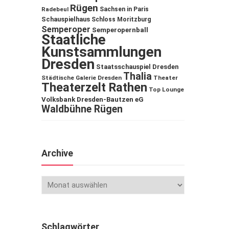
Rügen
Sachsen in Paris
Radebeul
Schauspielhaus
Schloss Moritzburg
Semperoper
Semperopernball
Staatliche
Kunstsammlungen
Dresden
Staatsschauspiel Dresden
Thalia
Städtische Galerie Dresden
Theater
Theaterzelt Rathen
Top Lounge
Volksbank Dresden-Bautzen eG
Waldbühne Rügen
Archive
Schlagwörter