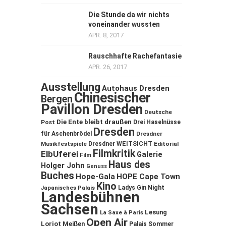
Die Stunde da wir nichts
voneinander wussten
APR. 8, 2017
Rauschhafte Rachefantasie
APR. 26, 2017
Ausstellung
Autohaus Dresden
Chinesischer
Bergen
Pavillon Dresden
Deutsche
Die Ente bleibt draußen
Post
Drei Haselnüsse
Dresden
für Aschenbrödel
Dresdner
Musikfestspiele
Dresdner WEITSICHT
Editorial
Filmkritik
ElbUferei
Galerie
Film
Haus des
Holger John
Genuss
Buches
Hope-Gala
HOPE Cape Town
Kino
Ladys Gin Night
Japanisches Palais
Landesbühnen
Sachsen
Lesung
La Saxe à Paris
Open Air
Loriot
Meißen
Palais Sommer