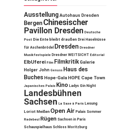
Ausstellung
Autohaus Dresden
Chinesischer
Bergen
Pavillon Dresden
Deutsche
Die Ente bleibt draußen
Post
Drei Haselnüsse
Dresden
für Aschenbrödel
Dresdner
Musikfestspiele
Dresdner WEITSICHT
Editorial
Filmkritik
ElbUferei
Galerie
Film
Haus des
Holger John
Genuss
Buches
Hope-Gala
HOPE Cape Town
Kino
Ladys Gin Night
Japanisches Palais
Landesbühnen
Sachsen
Lesung
La Saxe à Paris
Open Air
Loriot
Meißen
Palais Sommer
Rügen
Sachsen in Paris
Radebeul
Schauspielhaus
Schloss Moritzburg