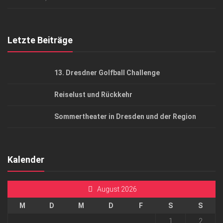
Top Gesundheitsforum Dresden / Ostsachsen
Mediadaten
Letzte Beiträge
13. Dresdner Golfball Challenge
Reiselust und Rückkehr
Sommertheater in Dresden und der Region
Kalender
August 2026
M
D
M
D
F
S
S
1
2