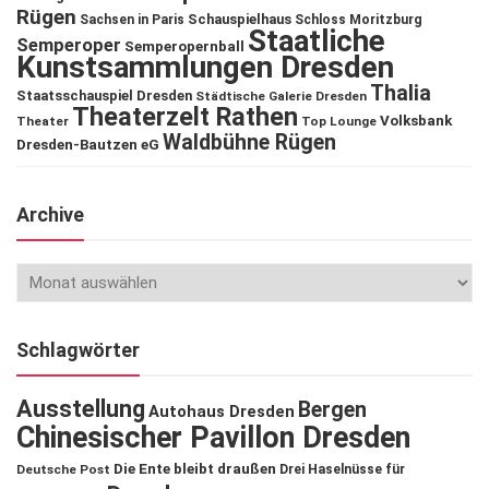
Rügen
Schauspielhaus
Sachsen in Paris
Schloss Moritzburg
Staatliche
Semperoper
Semperopernball
Kunstsammlungen Dresden
Thalia
Staatsschauspiel Dresden
Städtische Galerie Dresden
Theaterzelt Rathen
Volksbank
Theater
Top Lounge
Waldbühne Rügen
Dresden-Bautzen eG
Archive
Schlagwörter
Ausstellung
Bergen
Autohaus Dresden
Chinesischer Pavillon Dresden
Die Ente bleibt draußen
Deutsche Post
Drei Haselnüsse für