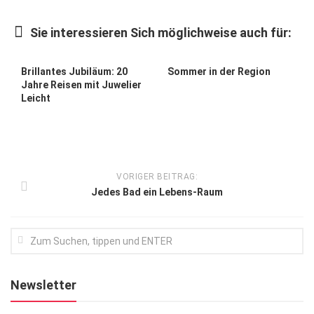
Kunst & Kultur
Sie interessieren Sich möglichweise auch für:
Lifestyle
Ausflug & Reise
Brillantes Jubiläum: 20
Sommer in der Region
Jahre Reisen mit Juwelier
Podcast
Leicht
Top Branchen
SACHSEN IN PARIS
VORIGER BEITRAG:
Jedes Bad ein Lebens-Raum
Newsletter