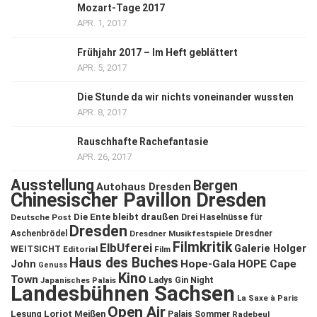
Mozart-Tage 2017
APR. 1, 2017
Frühjahr 2017 – Im Heft geblättert
APR. 5, 2017
Die Stunde da wir nichts voneinander wussten
APR. 8, 2017
Rauschhafte Rachefantasie
APR. 26, 2017
Ausstellung
Bergen
Autohaus Dresden
Chinesischer Pavillon Dresden
Die Ente bleibt draußen
Deutsche Post
Drei Haselnüsse für
Dresden
Aschenbrödel
Dresdner Musikfestspiele
Dresdner
Filmkritik
ElbUferei
Galerie Holger
WEITSICHT
Editorial
Film
Haus des Buches
John
Hope-Gala
HOPE Cape
Genuss
Kino
Town
Ladys Gin Night
Japanisches Palais
Landesbühnen Sachsen
La Saxe à Paris
Open Air
Lesung
Loriot
Meißen
Palais Sommer
Radebeul