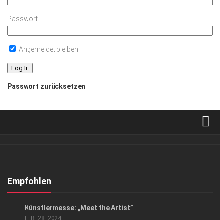
Passwort
Angemeldet bleiben
Passwort zurücksetzen
Verkaufsstellen
Abonnement
Kontakt, Impressum
Empfohlen
Datenschutzerklärung
EVENTS
/
KUNST & KULTUR
Künstlermesse: „Meet the Artist”
AGB
FEB. 28, 2024