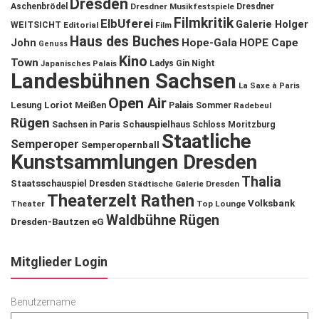
Dresden
Aschenbrödel
Dresdner Musikfestspiele
Dresdner
Filmkritik
ElbUferei
Galerie Holger
WEITSICHT
Editorial
Film
Haus des Buches
John
Hope-Gala
HOPE Cape
Genuss
Kino
Town
Ladys Gin Night
Japanisches Palais
Landesbühnen Sachsen
La Saxe à Paris
Open Air
Lesung
Loriot
Meißen
Palais Sommer
Radebeul
Rügen
Schauspielhaus
Sachsen in Paris
Schloss Moritzburg
Staatliche
Semperoper
Semperopernball
Kunstsammlungen Dresden
Thalia
Staatsschauspiel Dresden
Städtische Galerie Dresden
Theaterzelt Rathen
Volksbank
Theater
Top Lounge
Waldbühne Rügen
Dresden-Bautzen eG
Mitglieder Login
Benutzername