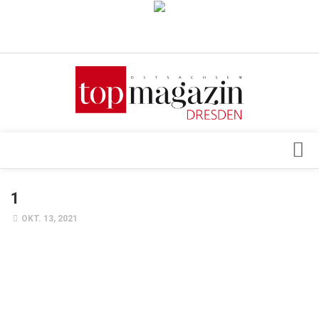
Verkaufsstellen
Abonnement
Kontakt, Impressum
Datenschutzerklärung
AGB
Architektur & Design
1
Top Gesundheitsforum Dresden / Ostsachsen
Events
OKT. 13, 2021
Mediadaten
Genuss
Geschäft
gesund & schön
Gesellschaft