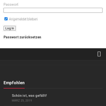
Passwort
Angemeldet bleiben
Passwort zurücksetzen
Verkaufsstellen
Abonnement
Kontakt, Impressum
Empfohlen
Datenschutzerklärung
ANZEIGE
/
ARCHITEKTUR & DESIGN
/
GESCHÄFT
Schön ist, was gefällt!
AGB
MÄRZ 25, 2019