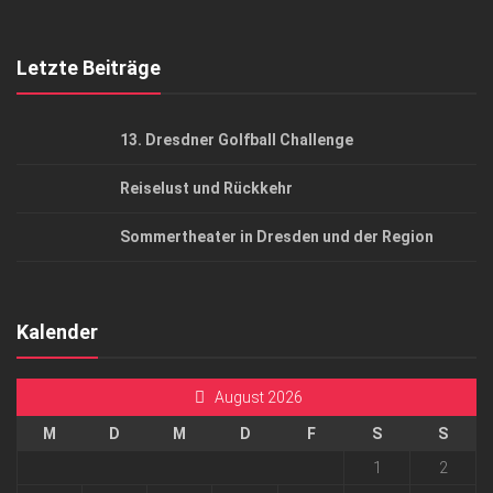
Top Gesundheitsforum Dresden / Ostsachsen
Mediadaten
Letzte Beiträge
13. Dresdner Golfball Challenge
Reiselust und Rückkehr
Sommertheater in Dresden und der Region
Kalender
August 2026
M
D
M
D
F
S
S
1
2