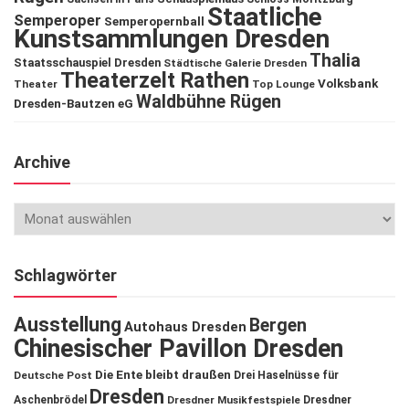
Staatliche
Semperoper
Semperopernball
Kunstsammlungen Dresden
Thalia
Staatsschauspiel Dresden
Städtische Galerie Dresden
Theaterzelt Rathen
Volksbank
Theater
Top Lounge
Waldbühne Rügen
Dresden-Bautzen eG
Archive
Schlagwörter
Ausstellung
Bergen
Autohaus Dresden
Chinesischer Pavillon Dresden
Die Ente bleibt draußen
Deutsche Post
Drei Haselnüsse für
Dresden
Aschenbrödel
Dresdner Musikfestspiele
Dresdner