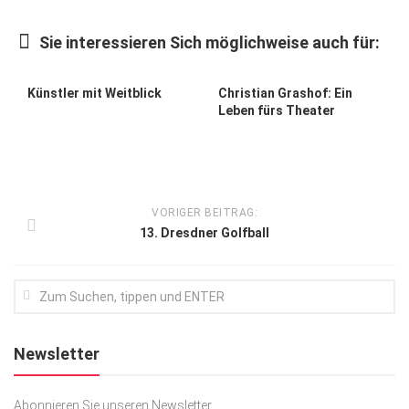
Kunst & Kultur
Sie interessieren Sich möglichweise auch für:
Lifestyle
Ausflug & Reise
Künstler mit Weitblick
Christian Grashof: Ein
Leben fürs Theater
Podcast
Top Branchen
SACHSEN IN PARIS
VORIGER BEITRAG:
13. Dresdner Golfball
Newsletter
Abonnieren Sie unseren Newsletter