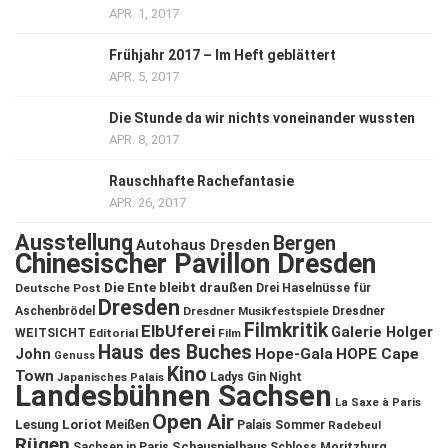
APR. 1, 2017
Frühjahr 2017 – Im Heft geblättert
APR. 5, 2017
Die Stunde da wir nichts voneinander wussten
APR. 8, 2017
Rauschhafte Rachefantasie
APR. 26, 2017
Ausstellung
Bergen
Autohaus Dresden
Chinesischer Pavillon Dresden
Die Ente bleibt draußen
Deutsche Post
Drei Haselnüsse für
Dresden
Aschenbrödel
Dresdner Musikfestspiele
Dresdner
Filmkritik
ElbUferei
Galerie Holger
WEITSICHT
Editorial
Film
Haus des Buches
John
Hope-Gala
HOPE Cape
Genuss
Kino
Town
Ladys Gin Night
Japanisches Palais
Landesbühnen Sachsen
La Saxe à Paris
Open Air
Lesung
Loriot
Meißen
Palais Sommer
Radebeul
Rügen
Schauspielhaus
Sachsen in Paris
Schloss Moritzburg