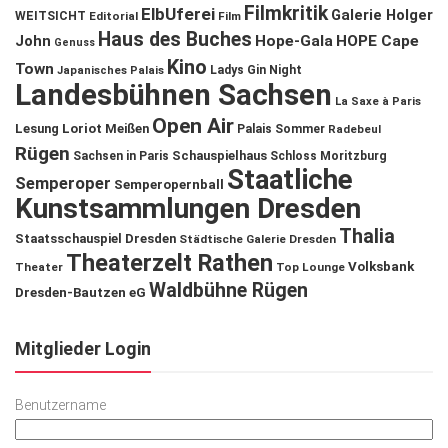
Filmkritik
ElbUferei
Galerie Holger
WEITSICHT
Editorial
Film
Haus des Buches
John
Hope-Gala
HOPE Cape
Genuss
Kino
Town
Ladys Gin Night
Japanisches Palais
Landesbühnen Sachsen
La Saxe à Paris
Open Air
Lesung
Loriot
Meißen
Palais Sommer
Radebeul
Rügen
Schauspielhaus
Sachsen in Paris
Schloss Moritzburg
Staatliche
Semperoper
Semperopernball
Kunstsammlungen Dresden
Thalia
Staatsschauspiel Dresden
Städtische Galerie Dresden
Theaterzelt Rathen
Volksbank
Theater
Top Lounge
Waldbühne Rügen
Dresden-Bautzen eG
Mitglieder Login
Benutzername