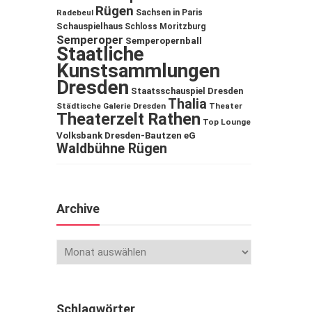
Rügen
Sachsen in Paris
Radebeul
Schauspielhaus
Schloss Moritzburg
Semperoper
Semperopernball
Staatliche
Kunstsammlungen
Dresden
Staatsschauspiel Dresden
Thalia
Städtische Galerie Dresden
Theater
Theaterzelt Rathen
Top Lounge
Volksbank Dresden-Bautzen eG
Waldbühne Rügen
Archive
Schlagwörter