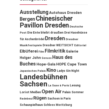
Ausstellung
Autohaus Dresden
Chinesischer
Bergen
Pavillon Dresden
Deutsche
Die Ente bleibt draußen
Post
Drei Haselnüsse
Dresden
für Aschenbrödel
Dresdner
Musikfestspiele
Dresdner WEITSICHT
Editorial
Filmkritik
ElbUferei
Galerie
Film
Haus des
Holger John
Genuss
Buches
Hope-Gala
HOPE Cape Town
Kino
Ladys Gin Night
Japanisches Palais
Landesbühnen
Sachsen
Lesung
La Saxe à Paris
Open Air
Loriot
Meißen
Palais Sommer
Rügen
Sachsen in Paris
Radebeul
Schauspielhaus
Schloss Moritzburg