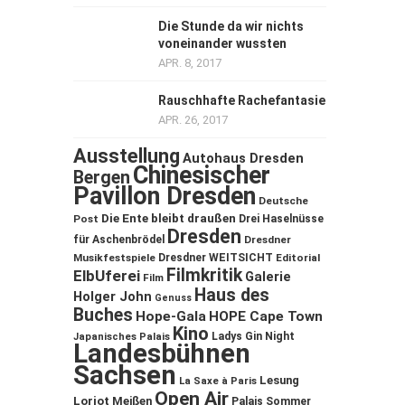
Die Stunde da wir nichts
voneinander wussten
APR. 8, 2017
Rauschhafte Rachefantasie
APR. 26, 2017
Ausstellung
Autohaus Dresden
Chinesischer
Bergen
Pavillon Dresden
Deutsche
Die Ente bleibt draußen
Post
Drei Haselnüsse
Dresden
für Aschenbrödel
Dresdner
Musikfestspiele
Dresdner WEITSICHT
Editorial
Filmkritik
ElbUferei
Galerie
Film
Haus des
Holger John
Genuss
Buches
Hope-Gala
HOPE Cape Town
Kino
Ladys Gin Night
Japanisches Palais
Landesbühnen
Sachsen
Lesung
La Saxe à Paris
Open Air
Loriot
Meißen
Palais Sommer