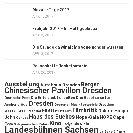
Mozart-Tage 2017
APR. 1, 2017
Frühjahr 2017 – Im Heft geblättert
APR. 5, 2017
Die Stunde da wir nichts voneinander wussten
APR. 8, 2017
Rauschhafte Rachefantasie
APR. 26, 2017
Ausstellung
Bergen
Autohaus Dresden
Chinesischer Pavillon Dresden
Die Ente bleibt draußen
Deutsche Post
Drei Haselnüsse für
Dresden
Aschenbrödel
Dresdner Musikfestspiele
Dresdner
Filmkritik
ElbUferei
Galerie Holger
WEITSICHT
Editorial
Film
Haus des Buches
John
Hope-Gala
HOPE Cape
Genuss
Kino
Town
Ladys Gin Night
Japanisches Palais
Landesbühnen Sachsen
La Saxe à Paris