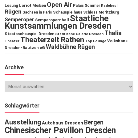
Open Air
Lesung
Loriot
Meißen
Palais Sommer
Radebeul
Rügen
Schauspielhaus
Sachsen in Paris
Schloss Moritzburg
Staatliche
Semperoper
Semperopernball
Kunstsammlungen Dresden
Thalia
Staatsschauspiel Dresden
Städtische Galerie Dresden
Theaterzelt Rathen
Volksbank
Theater
Top Lounge
Waldbühne Rügen
Dresden-Bautzen eG
Archive
Schlagwörter
Ausstellung
Bergen
Autohaus Dresden
Chinesischer Pavillon Dresden