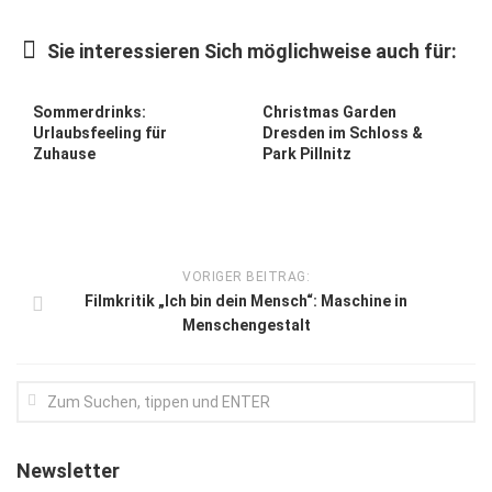
Kunst & Kultur
Sie interessieren Sich möglichweise auch für:
Lifestyle
Ausflug & Reise
Sommerdrinks:
Christmas Garden
Urlaubsfeeling für
Dresden im Schloss &
Podcast
Zuhause
Park Pillnitz
Top Branchen
SACHSEN IN PARIS
VORIGER BEITRAG:
Filmkritik „Ich bin dein Mensch“: Maschine in
Menschengestalt
Newsletter