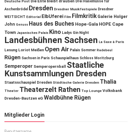
Die Ente bleibt draußen
Deutsche Post
Drei Haselnüsse für
Dresden
Aschenbrödel
Dresdner Musikfestspiele
Dresdner
Filmkritik
ElbUferei
Galerie Holger
WEITSICHT
Editorial
Film
Haus des Buches
John
Hope-Gala
HOPE Cape
Genuss
Kino
Town
Ladys Gin Night
Japanisches Palais
Landesbühnen Sachsen
La Saxe à Paris
Open Air
Lesung
Loriot
Meißen
Palais Sommer
Radebeul
Rügen
Schauspielhaus
Sachsen in Paris
Schloss Moritzburg
Staatliche
Semperoper
Semperopernball
Kunstsammlungen Dresden
Thalia
Staatsschauspiel Dresden
Städtische Galerie Dresden
Theaterzelt Rathen
Volksbank
Theater
Top Lounge
Waldbühne Rügen
Dresden-Bautzen eG
Mitglieder Login
Benutzername