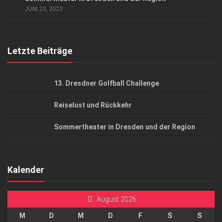
AGB
JUNI 23, 2023
Top Gesundheitsforum Dresden / Ostsachsen
Mediadaten
Letzte Beiträge
13. Dresdner Golfball Challenge
Reiselust und Rückkehr
Sommertheater in Dresden und der Region
Kalender
August 2026
M
D
M
D
F
S
S