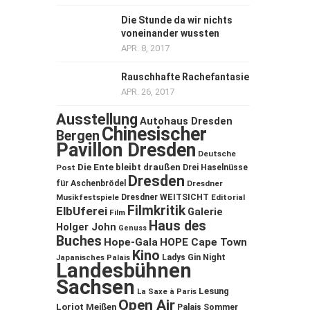
Die Stunde da wir nichts
voneinander wussten
APR. 8, 2017
Rauschhafte Rachefantasie
APR. 26, 2017
Ausstellung
Autohaus Dresden
Chinesischer
Bergen
Pavillon Dresden
Deutsche
Die Ente bleibt draußen
Post
Drei Haselnüsse
Dresden
für Aschenbrödel
Dresdner
Musikfestspiele
Dresdner WEITSICHT
Editorial
Filmkritik
ElbUferei
Galerie
Film
Haus des
Holger John
Genuss
Buches
Hope-Gala
HOPE Cape Town
Kino
Ladys Gin Night
Japanisches Palais
Landesbühnen
Sachsen
Lesung
La Saxe à Paris
Open Air
Loriot
Meißen
Palais Sommer