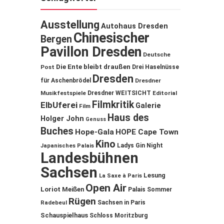
Ausstellung
Autohaus Dresden
Chinesischer
Bergen
Pavillon Dresden
Deutsche
Die Ente bleibt draußen
Post
Drei Haselnüsse
Dresden
für Aschenbrödel
Dresdner
Musikfestspiele
Dresdner WEITSICHT
Editorial
Filmkritik
ElbUferei
Galerie
Film
Haus des
Holger John
Genuss
Buches
Hope-Gala
HOPE Cape Town
Kino
Ladys Gin Night
Japanisches Palais
Landesbühnen
Sachsen
Lesung
La Saxe à Paris
Open Air
Loriot
Meißen
Palais Sommer
Rügen
Sachsen in Paris
Radebeul
Schauspielhaus
Schloss Moritzburg