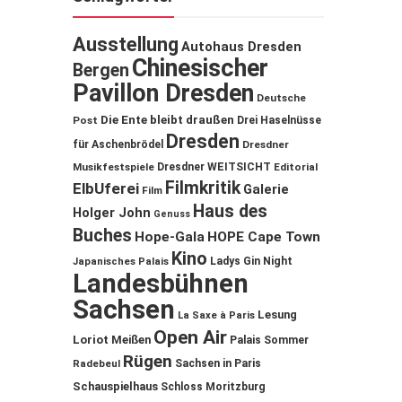
Ausstellung
Autohaus Dresden
Chinesischer
Bergen
Pavillon Dresden
Deutsche
Die Ente bleibt draußen
Post
Drei Haselnüsse
Dresden
für Aschenbrödel
Dresdner
Musikfestspiele
Dresdner WEITSICHT
Editorial
Filmkritik
ElbUferei
Galerie
Film
Haus des
Holger John
Genuss
Buches
Hope-Gala
HOPE Cape Town
Kino
Ladys Gin Night
Japanisches Palais
Landesbühnen
Sachsen
Lesung
La Saxe à Paris
Open Air
Loriot
Meißen
Palais Sommer
Rügen
Sachsen in Paris
Radebeul
Schauspielhaus
Schloss Moritzburg