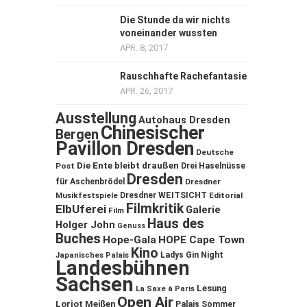
Die Stunde da wir nichts
voneinander wussten
APR. 8, 2017
Rauschhafte Rachefantasie
APR. 26, 2017
Ausstellung
Autohaus Dresden
Chinesischer
Bergen
Pavillon Dresden
Deutsche
Die Ente bleibt draußen
Post
Drei Haselnüsse
Dresden
für Aschenbrödel
Dresdner
Musikfestspiele
Dresdner WEITSICHT
Editorial
Filmkritik
ElbUferei
Galerie
Film
Haus des
Holger John
Genuss
Buches
Hope-Gala
HOPE Cape Town
Kino
Ladys Gin Night
Japanisches Palais
Landesbühnen
Sachsen
Lesung
La Saxe à Paris
Open Air
Loriot
Meißen
Palais Sommer