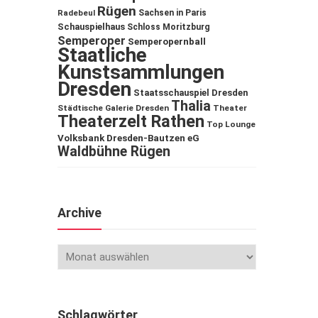
Rügen
Sachsen in Paris
Radebeul
Schauspielhaus
Schloss Moritzburg
Semperoper
Semperopernball
Staatliche
Kunstsammlungen
Dresden
Staatsschauspiel Dresden
Thalia
Städtische Galerie Dresden
Theater
Theaterzelt Rathen
Top Lounge
Volksbank Dresden-Bautzen eG
Waldbühne Rügen
Archive
Schlagwörter