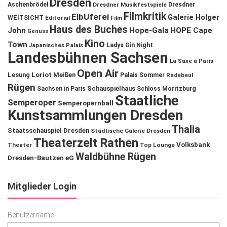
Dresden
Aschenbrödel
Dresdner Musikfestspiele
Dresdner
Filmkritik
ElbUferei
Galerie Holger
WEITSICHT
Editorial
Film
Haus des Buches
John
Hope-Gala
HOPE Cape
Genuss
Kino
Town
Ladys Gin Night
Japanisches Palais
Landesbühnen Sachsen
La Saxe à Paris
Open Air
Lesung
Loriot
Meißen
Palais Sommer
Radebeul
Rügen
Schauspielhaus
Sachsen in Paris
Schloss Moritzburg
Staatliche
Semperoper
Semperopernball
Kunstsammlungen Dresden
Thalia
Staatsschauspiel Dresden
Städtische Galerie Dresden
Theaterzelt Rathen
Volksbank
Theater
Top Lounge
Waldbühne Rügen
Dresden-Bautzen eG
Mitglieder Login
Benutzername