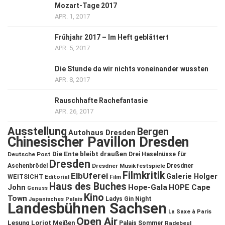
Mozart-Tage 2017
APR. 1, 2017
Frühjahr 2017 – Im Heft geblättert
APR. 5, 2017
Die Stunde da wir nichts voneinander wussten
APR. 8, 2017
Rauschhafte Rachefantasie
APR. 26, 2017
Ausstellung
Bergen
Autohaus Dresden
Chinesischer Pavillon Dresden
Die Ente bleibt draußen
Deutsche Post
Drei Haselnüsse für
Dresden
Aschenbrödel
Dresdner Musikfestspiele
Dresdner
Filmkritik
ElbUferei
Galerie Holger
WEITSICHT
Editorial
Film
Haus des Buches
John
Hope-Gala
HOPE Cape
Genuss
Kino
Town
Ladys Gin Night
Japanisches Palais
Landesbühnen Sachsen
La Saxe à Paris
Open Air
Lesung
Loriot
Meißen
Palais Sommer
Radebeul