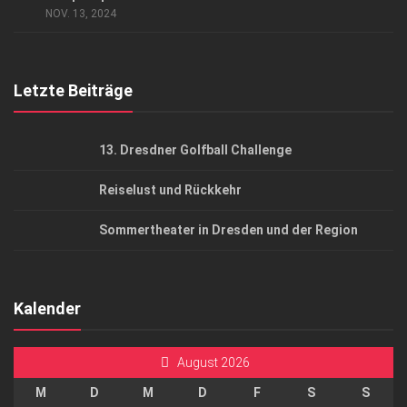
NOV. 13, 2024
Top Gesundheitsforum Dresden / Ostsachsen
Mediadaten
Letzte Beiträge
13. Dresdner Golfball Challenge
Reiselust und Rückkehr
Sommertheater in Dresden und der Region
Kalender
August 2026
M
D
M
D
F
S
S