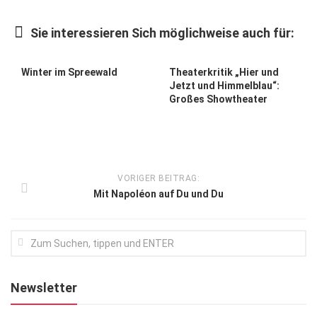
Kunst & Kultur
Sie interessieren Sich möglichweise auch für:
Lifestyle
Ausflug & Reise
Winter im Spreewald
Theaterkritik „Hier und
Jetzt und Himmelblau“:
Podcast
Großes Showtheater
Top Branchen
SACHSEN IN PARIS
VORIGER BEITRAG:
Mit Napoléon auf Du und Du
Newsletter