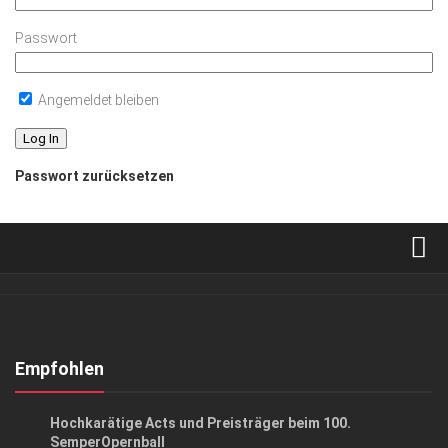
Passwort
Angemeldet bleiben
Passwort zurücksetzen
Verkaufsstellen
Abonnement
Kontakt, Impressum
Empfohlen
Datenschutzerklärung
EVENTS
/
GESELLSCHAFT
/
GESELLSCHAFT
Hochkarätige Acts und Preisträger beim 100.
AGB
SemperOpernball