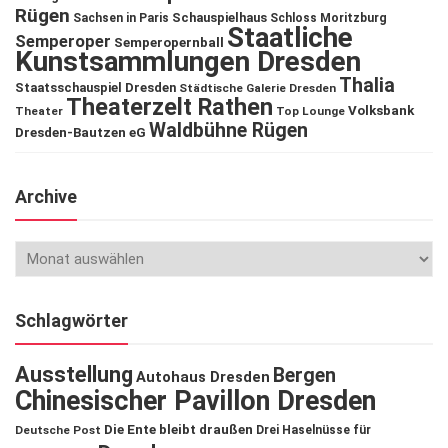
Rügen
Schauspielhaus
Sachsen in Paris
Schloss Moritzburg
Staatliche
Semperoper
Semperopernball
Kunstsammlungen Dresden
Thalia
Staatsschauspiel Dresden
Städtische Galerie Dresden
Theaterzelt Rathen
Volksbank
Theater
Top Lounge
Waldbühne Rügen
Dresden-Bautzen eG
Archive
Schlagwörter
Ausstellung
Bergen
Autohaus Dresden
Chinesischer Pavillon Dresden
Die Ente bleibt draußen
Deutsche Post
Drei Haselnüsse für