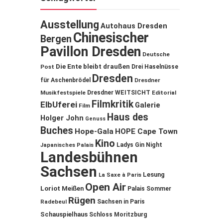
Ausstellung
Autohaus Dresden
Chinesischer
Bergen
Pavillon Dresden
Deutsche
Die Ente bleibt draußen
Post
Drei Haselnüsse
Dresden
für Aschenbrödel
Dresdner
Musikfestspiele
Dresdner WEITSICHT
Editorial
Filmkritik
ElbUferei
Galerie
Film
Haus des
Holger John
Genuss
Buches
Hope-Gala
HOPE Cape Town
Kino
Ladys Gin Night
Japanisches Palais
Landesbühnen
Sachsen
Lesung
La Saxe à Paris
Open Air
Loriot
Meißen
Palais Sommer
Rügen
Sachsen in Paris
Radebeul
Schauspielhaus
Schloss Moritzburg