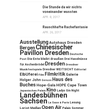
Die Stunde da wir nichts
voneinander wussten
APR. 8, 2017
Rauschhafte Rachefantasie
APR. 26, 2017
Ausstellung
Autohaus Dresden
Chinesischer
Bergen
Pavillon Dresden
Deutsche
Die Ente bleibt draußen
Post
Drei Haselnüsse
Dresden
für Aschenbrödel
Dresdner
Musikfestspiele
Dresdner WEITSICHT
Editorial
Filmkritik
ElbUferei
Galerie
Film
Haus des
Holger John
Genuss
Buches
Hope-Gala
HOPE Cape Town
Kino
Ladys Gin Night
Japanisches Palais
Landesbühnen
Sachsen
Lesung
La Saxe à Paris
Open Air
Loriot
Meißen
Palais Sommer