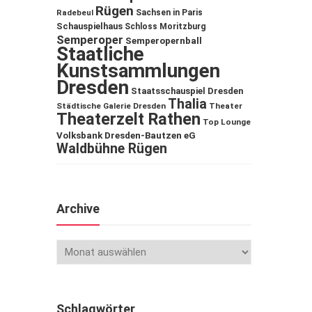
Rügen
Sachsen in Paris
Radebeul
Schauspielhaus
Schloss Moritzburg
Semperoper
Semperopernball
Staatliche
Kunstsammlungen
Dresden
Staatsschauspiel Dresden
Thalia
Städtische Galerie Dresden
Theater
Theaterzelt Rathen
Top Lounge
Volksbank Dresden-Bautzen eG
Waldbühne Rügen
Archive
Schlagwörter