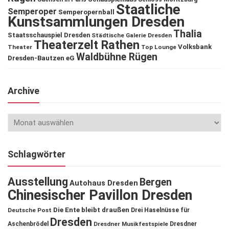
Staatliche
Semperoper
Semperopernball
Kunstsammlungen Dresden
Thalia
Staatsschauspiel Dresden
Städtische Galerie Dresden
Theaterzelt Rathen
Volksbank
Theater
Top Lounge
Waldbühne Rügen
Dresden-Bautzen eG
Archive
Schlagwörter
Ausstellung
Bergen
Autohaus Dresden
Chinesischer Pavillon Dresden
Die Ente bleibt draußen
Deutsche Post
Drei Haselnüsse für
Dresden
Aschenbrödel
Dresdner Musikfestspiele
Dresdner