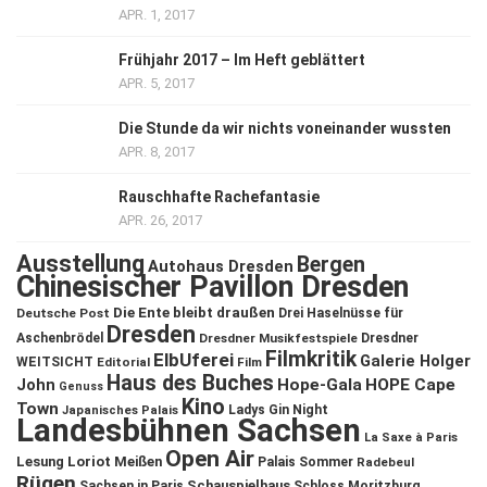
APR. 1, 2017
Frühjahr 2017 – Im Heft geblättert
APR. 5, 2017
Die Stunde da wir nichts voneinander wussten
APR. 8, 2017
Rauschhafte Rachefantasie
APR. 26, 2017
Ausstellung
Bergen
Autohaus Dresden
Chinesischer Pavillon Dresden
Die Ente bleibt draußen
Deutsche Post
Drei Haselnüsse für
Dresden
Aschenbrödel
Dresdner Musikfestspiele
Dresdner
Filmkritik
ElbUferei
Galerie Holger
WEITSICHT
Editorial
Film
Haus des Buches
John
Hope-Gala
HOPE Cape
Genuss
Kino
Town
Ladys Gin Night
Japanisches Palais
Landesbühnen Sachsen
La Saxe à Paris
Open Air
Lesung
Loriot
Meißen
Palais Sommer
Radebeul
Rügen
Schauspielhaus
Sachsen in Paris
Schloss Moritzburg