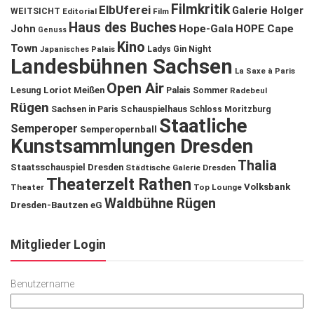
Filmkritik
ElbUferei
Galerie Holger
WEITSICHT
Editorial
Film
Haus des Buches
John
Hope-Gala
HOPE Cape
Genuss
Kino
Town
Ladys Gin Night
Japanisches Palais
Landesbühnen Sachsen
La Saxe à Paris
Open Air
Lesung
Loriot
Meißen
Palais Sommer
Radebeul
Rügen
Schauspielhaus
Sachsen in Paris
Schloss Moritzburg
Staatliche
Semperoper
Semperopernball
Kunstsammlungen Dresden
Thalia
Staatsschauspiel Dresden
Städtische Galerie Dresden
Theaterzelt Rathen
Volksbank
Theater
Top Lounge
Waldbühne Rügen
Dresden-Bautzen eG
Mitglieder Login
Benutzername