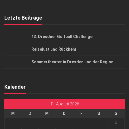
Top Gesundheitsforum Dresden / Ostsachsen
Mediadaten
Letzte Beiträge
13. Dresdner Golfball Challenge
Reiselust und Rückkehr
Sommertheater in Dresden und der Region
Kalender
August 2026
M
D
M
D
F
S
S
1
2