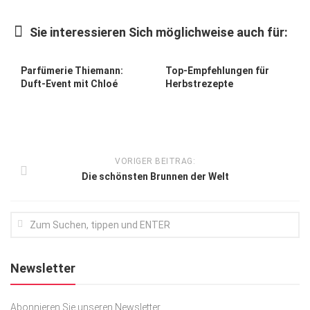
Kunst & Kultur
Sie interessieren Sich möglichweise auch für:
Lifestyle
Ausflug & Reise
Parfümerie Thiemann:
Top-Empfehlungen für
Duft-Event mit Chloé
Herbstrezepte
Podcast
Top Branchen
SACHSEN IN PARIS
VORIGER BEITRAG:
Die schönsten Brunnen der Welt
Newsletter
Abonnieren Sie unseren Newsletter