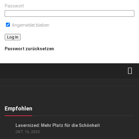
Passwort
Angemeldet bleiben
Passwort zurücksetzen
Verkaufsstellen
Abonnement
Kontakt, Impressum
Empfohlen
Datenschutzerklärung
ANZEIGE
/
GESUND & SCHÖN
Lasernized: Mehr Platz für die Schönheit
AGB
OKT. 16, 2023