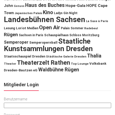
Haus des Buches
John
Hope-Gala
HOPE Cape
Genuss
Kino
Town
Ladys Gin Night
Japanisches Palais
Landesbühnen Sachsen
La Saxe à Paris
Open Air
Lesung
Loriot
Meißen
Palais Sommer
Radebeul
Rügen
Schauspielhaus
Sachsen in Paris
Schloss Moritzburg
Staatliche
Semperoper
Semperopernball
Kunstsammlungen Dresden
Thalia
Staatsschauspiel Dresden
Städtische Galerie Dresden
Theaterzelt Rathen
Volksbank
Theater
Top Lounge
Waldbühne Rügen
Dresden-Bautzen eG
Mitglieder Login
Benutzername