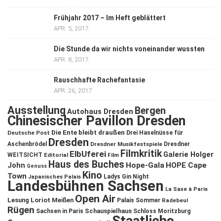
Frühjahr 2017 – Im Heft geblättert
APR. 5, 2017
Die Stunde da wir nichts voneinander wussten
APR. 8, 2017
Rauschhafte Rachefantasie
APR. 26, 2017
Ausstellung
Bergen
Autohaus Dresden
Chinesischer Pavillon Dresden
Die Ente bleibt draußen
Deutsche Post
Drei Haselnüsse für
Dresden
Aschenbrödel
Dresdner Musikfestspiele
Dresdner
Filmkritik
ElbUferei
Galerie Holger
WEITSICHT
Editorial
Film
Haus des Buches
John
Hope-Gala
HOPE Cape
Genuss
Kino
Town
Ladys Gin Night
Japanisches Palais
Landesbühnen Sachsen
La Saxe à Paris
Open Air
Lesung
Loriot
Meißen
Palais Sommer
Radebeul
Rügen
Schauspielhaus
Sachsen in Paris
Schloss Moritzburg
Staatliche