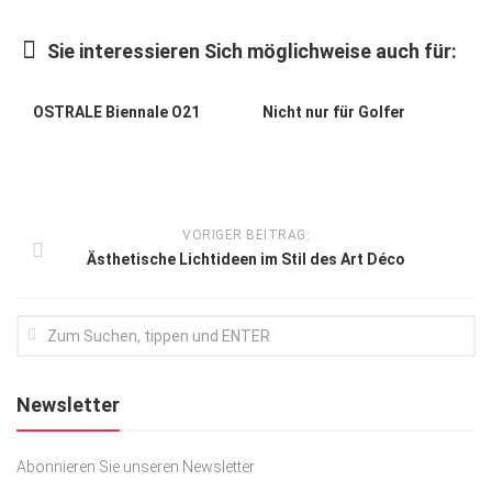
Kunst & Kultur
Sie interessieren Sich möglichweise auch für:
Lifestyle
Ausflug & Reise
OSTRALE Biennale O21
Nicht nur für Golfer
Podcast
Top Branchen
SACHSEN IN PARIS
VORIGER BEITRAG:
Ästhetische Lichtideen im Stil des Art Déco
Newsletter
Abonnieren Sie unseren Newsletter