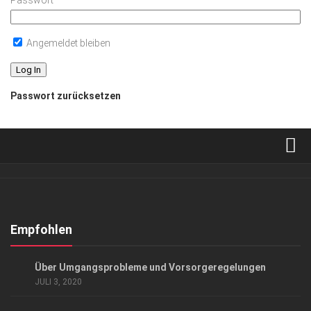
Passwort
Angemeldet bleiben
Passwort zurücksetzen
Verkaufsstellen
Abonnement
Kontakt, Impressum
Empfohlen
Datenschutzerklärung
ANZEIGE
/
GESCHÄFT
/
GESELLSCHAFT
Über Umgangsprobleme und Vorsorgeregelungen
AGB
JULI 3, 2020
Top Gesundheitsforum Dresden / Ostsachsen