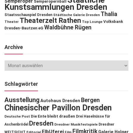
Semperoper
Semperopernball
Kunstsammlungen Dresden
Thalia
Staatsschauspiel Dresden
Städtische Galerie Dresden
Theaterzelt Rathen
Volksbank
Theater
Top Lounge
Waldbühne Rügen
Dresden-Bautzen eG
Archive
Schlagwörter
Ausstellung
Bergen
Autohaus Dresden
Chinesischer Pavillon Dresden
Die Ente bleibt draußen
Deutsche Post
Drei Haselnüsse für
Dresden
Aschenbrödel
Dresdner Musikfestspiele
Dresdner
Filmkritik
ElbUferei
Galerie Holger
WEITSICHT
Editorial
Film