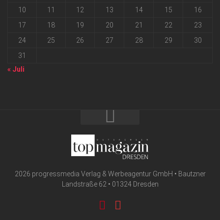
10
11
12
13
14
15
16
17
18
19
20
21
22
23
24
25
26
27
28
29
30
31
« Juli
2026 progressmedia Verlag & Werbeagentur GmbH • Bautzner
Landstraße 62 • 01324 Dresden