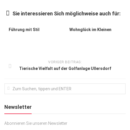
Kunst & Kultur
Sie interessieren Sich möglichweise auch für:
Lifestyle
Ausflug & Reise
Führung mit Stil
Wohnglück im Kleinen
Podcast
Top Branchen
SACHSEN IN PARIS
VORIGER BEITRAG:
Tierische Vielfalt auf der Golfanlage Ullersdorf
Newsletter
Abonnieren Sie unseren Newsletter