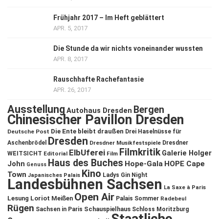
Frühjahr 2017 – Im Heft geblättert
APR. 5, 2017
Die Stunde da wir nichts voneinander wussten
APR. 8, 2017
Rauschhafte Rachefantasie
APR. 26, 2017
Ausstellung
Bergen
Autohaus Dresden
Chinesischer Pavillon Dresden
Die Ente bleibt draußen
Deutsche Post
Drei Haselnüsse für
Dresden
Aschenbrödel
Dresdner Musikfestspiele
Dresdner
Filmkritik
ElbUferei
Galerie Holger
WEITSICHT
Editorial
Film
Haus des Buches
John
Hope-Gala
HOPE Cape
Genuss
Kino
Town
Ladys Gin Night
Japanisches Palais
Landesbühnen Sachsen
La Saxe à Paris
Open Air
Lesung
Loriot
Meißen
Palais Sommer
Radebeul
Rügen
Schauspielhaus
Sachsen in Paris
Schloss Moritzburg
Staatliche