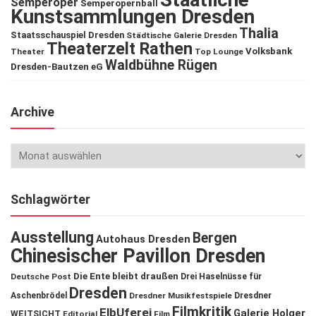
Semperoper
Semperopernball
Kunstsammlungen Dresden
Thalia
Staatsschauspiel Dresden
Städtische Galerie Dresden
Theaterzelt Rathen
Volksbank
Theater
Top Lounge
Waldbühne Rügen
Dresden-Bautzen eG
Archive
Schlagwörter
Ausstellung
Bergen
Autohaus Dresden
Chinesischer Pavillon Dresden
Die Ente bleibt draußen
Deutsche Post
Drei Haselnüsse für
Dresden
Aschenbrödel
Dresdner Musikfestspiele
Dresdner
Filmkritik
ElbUferei
Galerie Holger
WEITSICHT
Editorial
Film