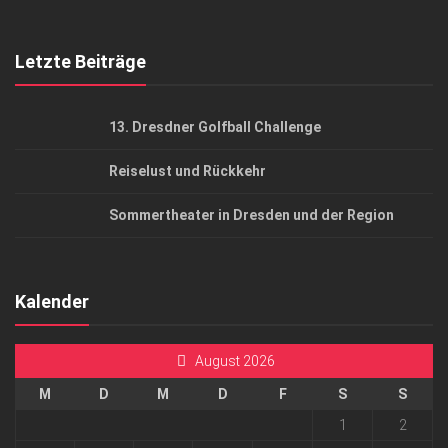
Mediadaten
Letzte Beiträge
13. Dresdner Golfball Challenge
Reiselust und Rückkehr
Sommertheater in Dresden und der Region
Kalender
August 2026
M
D
M
D
F
S
S
1
2