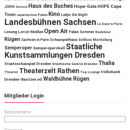
Haus des Buches
John
Hope-Gala
HOPE Cape
Genuss
Kino
Town
Ladys Gin Night
Japanisches Palais
Landesbühnen Sachsen
La Saxe à Paris
Open Air
Lesung
Loriot
Meißen
Palais Sommer
Radebeul
Rügen
Schauspielhaus
Sachsen in Paris
Schloss Moritzburg
Staatliche
Semperoper
Semperopernball
Kunstsammlungen Dresden
Thalia
Staatsschauspiel Dresden
Städtische Galerie Dresden
Theaterzelt Rathen
Volksbank
Theater
Top Lounge
Waldbühne Rügen
Dresden-Bautzen eG
Mitglieder Login
Benutzername