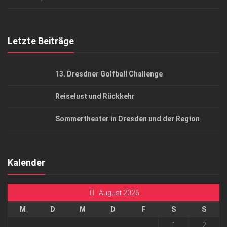
Top Gesundheitsforum Dresden / Ostsachsen
Mediadaten
Letzte Beiträge
13. Dresdner Golfball Challenge
Reiselust und Rückkehr
Sommertheater in Dresden und der Region
Kalender
August 2026
M
D
M
D
F
S
S
1
2