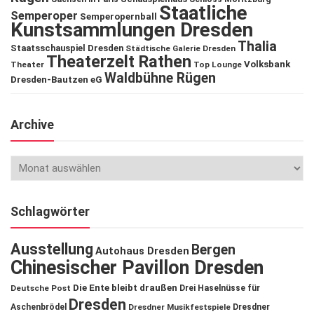
Staatliche
Semperoper
Semperopernball
Kunstsammlungen Dresden
Thalia
Staatsschauspiel Dresden
Städtische Galerie Dresden
Theaterzelt Rathen
Volksbank
Theater
Top Lounge
Waldbühne Rügen
Dresden-Bautzen eG
Archive
Schlagwörter
Ausstellung
Bergen
Autohaus Dresden
Chinesischer Pavillon Dresden
Die Ente bleibt draußen
Deutsche Post
Drei Haselnüsse für
Dresden
Aschenbrödel
Dresdner Musikfestspiele
Dresdner