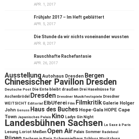
APR. 1, 2017
Frühjahr 2017 – Im Heft geblättert
APR. 5, 2017
Die Stunde da wir nichts voneinander wussten
APR. 8, 2017
Rauschhafte Rachefantasie
APR. 26, 2017
Ausstellung
Bergen
Autohaus Dresden
Chinesischer Pavillon Dresden
Die Ente bleibt draußen
Deutsche Post
Drei Haselnüsse für
Dresden
Aschenbrödel
Dresdner Musikfestspiele
Dresdner
Filmkritik
ElbUferei
Galerie Holger
WEITSICHT
Editorial
Film
Haus des Buches
John
Hope-Gala
HOPE Cape
Genuss
Kino
Town
Ladys Gin Night
Japanisches Palais
Landesbühnen Sachsen
La Saxe à Paris
Open Air
Lesung
Loriot
Meißen
Palais Sommer
Radebeul
Rügen
Schauspielhaus
Sachsen in Paris
Schloss Moritzburg