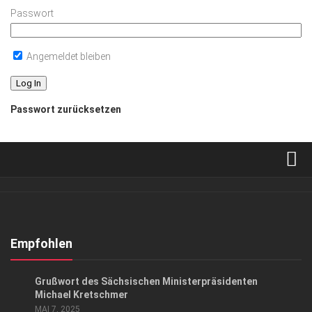
Passwort
Angemeldet bleiben
Passwort zurücksetzen
Verkaufsstellen
Abonnement
Kontakt, Impressum
Empfohlen
Datenschutzerklärung
SACHSEN IN PARIS
Grußwort des Sächsischen Ministerpräsidenten
AGB
Michael Kretschmer
MAI 7, 2025