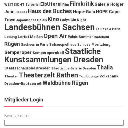
Filmkritik
ElbUferei
Galerie Holger
WEITSICHT
Editorial
Film
Haus des Buches
John
Hope-Gala
HOPE Cape
Genuss
Kino
Town
Ladys Gin Night
Japanisches Palais
Landesbühnen Sachsen
La Saxe à Paris
Open Air
Lesung
Loriot
Meißen
Palais Sommer
Radebeul
Rügen
Schauspielhaus
Sachsen in Paris
Schloss Moritzburg
Staatliche
Semperoper
Semperopernball
Kunstsammlungen Dresden
Thalia
Staatsschauspiel Dresden
Städtische Galerie Dresden
Theaterzelt Rathen
Volksbank
Theater
Top Lounge
Waldbühne Rügen
Dresden-Bautzen eG
Mitglieder Login
Benutzername