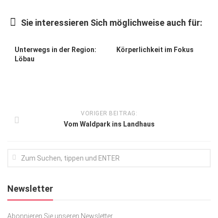
Kunst & Kultur
Sie interessieren Sich möglichweise auch für:
Lifestyle
Ausflug & Reise
Unterwegs in der Region:
Körperlichkeit im Fokus
Löbau
Podcast
Top Branchen
SACHSEN IN PARIS
VORIGER BEITRAG:
Vom Waldpark ins Landhaus
Newsletter
Abonnieren Sie unseren Newsletter