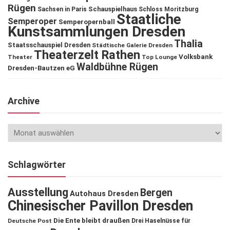
Rügen
Schauspielhaus
Sachsen in Paris
Schloss Moritzburg
Staatliche
Semperoper
Semperopernball
Kunstsammlungen Dresden
Thalia
Staatsschauspiel Dresden
Städtische Galerie Dresden
Theaterzelt Rathen
Volksbank
Theater
Top Lounge
Waldbühne Rügen
Dresden-Bautzen eG
Archive
Schlagwörter
Ausstellung
Bergen
Autohaus Dresden
Chinesischer Pavillon Dresden
Die Ente bleibt draußen
Deutsche Post
Drei Haselnüsse für