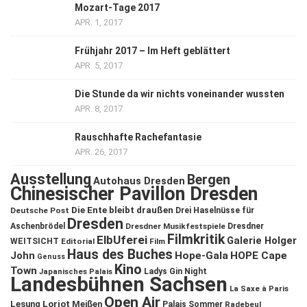
Mozart-Tage 2017
APR. 1, 2017
Frühjahr 2017 – Im Heft geblättert
APR. 5, 2017
Die Stunde da wir nichts voneinander wussten
APR. 8, 2017
Rauschhafte Rachefantasie
APR. 26, 2017
Ausstellung
Bergen
Autohaus Dresden
Chinesischer Pavillon Dresden
Die Ente bleibt draußen
Deutsche Post
Drei Haselnüsse für
Dresden
Aschenbrödel
Dresdner Musikfestspiele
Dresdner
Filmkritik
ElbUferei
Galerie Holger
WEITSICHT
Editorial
Film
Haus des Buches
John
Hope-Gala
HOPE Cape
Genuss
Kino
Town
Ladys Gin Night
Japanisches Palais
Landesbühnen Sachsen
La Saxe à Paris
Open Air
Lesung
Loriot
Meißen
Palais Sommer
Radebeul