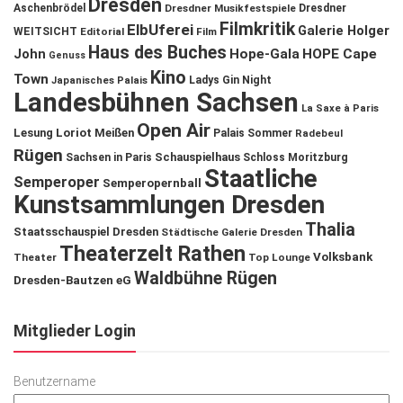
Dresden
Aschenbrödel
Dresdner Musikfestspiele
Dresdner
Filmkritik
ElbUferei
Galerie Holger
WEITSICHT
Editorial
Film
Haus des Buches
John
Hope-Gala
HOPE Cape
Genuss
Kino
Town
Ladys Gin Night
Japanisches Palais
Landesbühnen Sachsen
La Saxe à Paris
Open Air
Lesung
Loriot
Meißen
Palais Sommer
Radebeul
Rügen
Schauspielhaus
Sachsen in Paris
Schloss Moritzburg
Staatliche
Semperoper
Semperopernball
Kunstsammlungen Dresden
Thalia
Staatsschauspiel Dresden
Städtische Galerie Dresden
Theaterzelt Rathen
Volksbank
Theater
Top Lounge
Waldbühne Rügen
Dresden-Bautzen eG
Mitglieder Login
Benutzername