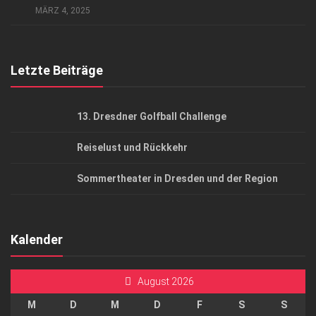
MÄRZ 4, 2025
Top Gesundheitsforum Dresden / Ostsachsen
Mediadaten
Letzte Beiträge
13. Dresdner Golfball Challenge
Reiselust und Rückkehr
Sommertheater in Dresden und der Region
Kalender
August 2026
M
D
M
D
F
S
S