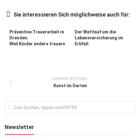
Kunst & Kultur
Sie interessieren Sich möglichweise auch für:
Lifestyle
Ausflug & Reise
Präventive Trauerarbeit in
Der Wettlauf um die
Dresden:
Lebensversicherung im
Podcast
Weil Kinder anders trauern
Erbfall.
Top Branchen
SACHSEN IN PARIS
VORIGER BEITRAG:
Kunst im Garten
Newsletter