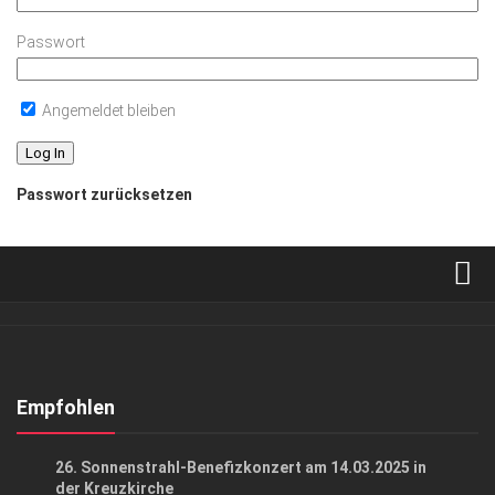
Passwort
Angemeldet bleiben
Passwort zurücksetzen
Verkaufsstellen
Abonnement
Kontakt, Impressum
Empfohlen
Datenschutzerklärung
EVENTS
/
GESELLSCHAFT
26. Sonnenstrahl-Benefizkonzert am 14.03.2025 in
AGB
der Kreuzkirche